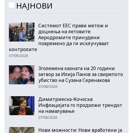
НАЈНОВИ
Системот ЕЕС прави метеж и
доцнења на летовите:
Аеродромите принудени
повремено да ги исклучуваат
контролите
07/08/2026
Зголемена казната на 20 години
затвор за Илија Панов за свирепото
убиство на Сузана Серенакова
07/08/2026
Димитриеска-Кочоска:
Инфлацијата го продолжи трендот
на намалување
07/08/2026
Нови можности: Нови вработени ја