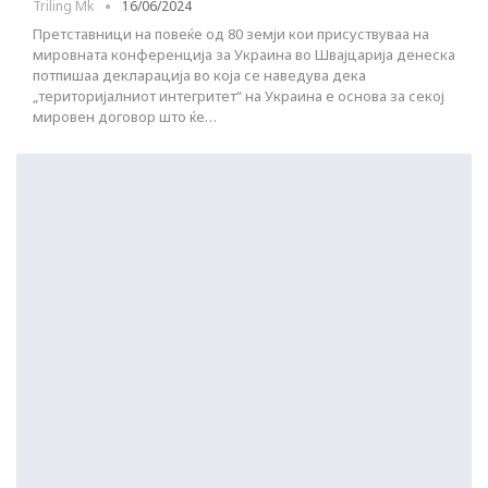
Triling Mk
16/06/2024
Претставници на повеќе од 80 земји кои присуствуваа на
мировната конференција за Украина во Швајцарија денеска
потпишаа декларација во која се наведува дека
„територијалниот интегритет“ на Украина е основа за секој
мировен договор што ќе…