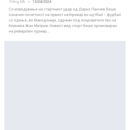
Triling Mk
13/04/2024
Со изведување на стартниот удар од Дарко Панчев беше
означен почетокот на првиот натпревар во шутбал – фудбал
со одење, во Македонија, одржан под покровителство на
Клиника Жан Митрев. Новиот вид спорт беше промовиран
на ревијален турнир…