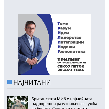
НАЈЧИТАНИ
Британската МИ6 е најмоќната
надворешна разузнавачка служба
во Европа, Словачка на дното