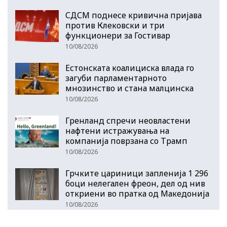
СДСМ поднесе кривична пријава
против Клековски и три
функционери за Гостивар
10/08/2026
Естонската коалициска влада го
загуби парламентарното
мнозинство и стана малцинска
10/08/2026
Гренланд спречи неовластени
нафтени истражувања на
компанија поврзана со Трамп
10/08/2026
Грчките цариници запленија 1 296
боци нелегален фреон, дел од нив
откриени во пратка од Македонија
10/08/2026