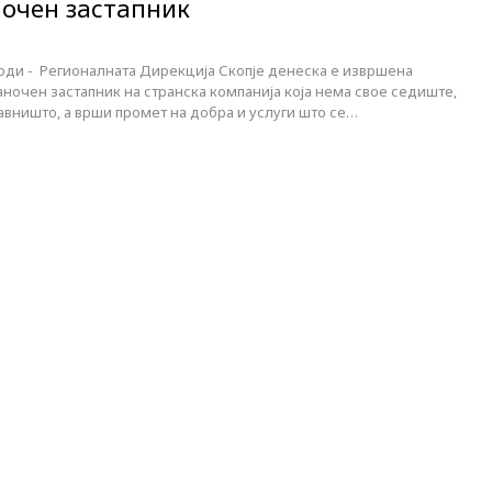
очен застапник
ходи - Регионалната Дирекција Скопје денеска е извршена
аночен застапник на странска компанија која нема свое седиште,
вништо, а врши промет на добра и услуги што се…