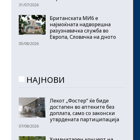
31/07/2026
Британската МИ6 е
најмоќната надворешна
разузнавачка служба во
Европа, Словачка на дното
05/08/2026
НАЈНОВИ
Лекот „Фостер“ ќе биде
достапен во аптеките без
доплата, само со законски
утврдената партиципација
07/08/2026
Хуманитарен концерт на