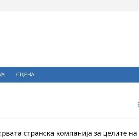
УА
СЦЕНА
првата странска компанија за целите на