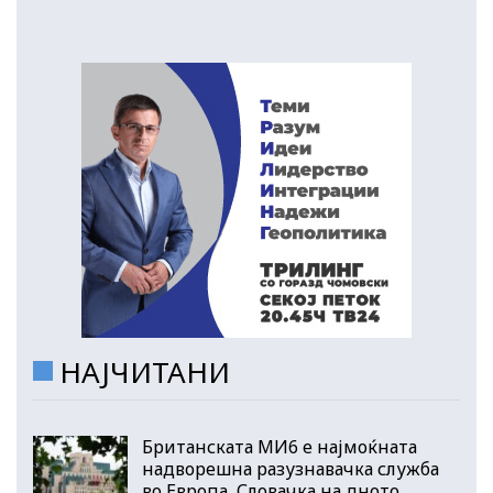
НАЈЧИТАНИ
Британската МИ6 е најмоќната
надворешна разузнавачка служба
во Европа, Словачка на дното