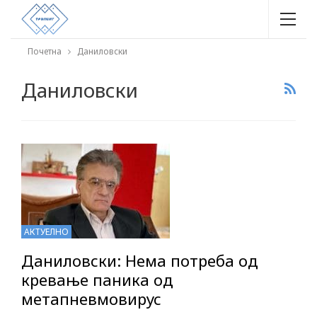
Почетна
Даниловски
Даниловски
АКТУЕЛНО
Даниловски: Нема потреба од
кревање паника од
метапневмовирус