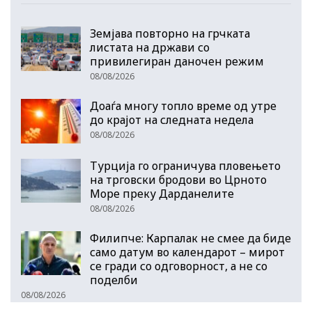
Земјава повторно на грчката
листата на држави со
привилегиран даночен режим
08/08/2026
Доаѓа многу топло време од утре
до крајот на следната недела
08/08/2026
Турција го ограничува пловењето
на трговски бродови во Црното
Море преку Дарданелите
08/08/2026
Филипче: Карпалак не смее да биде
само датум во календарот – мирот
се гради со одговорност, а не со
поделби
08/08/2026