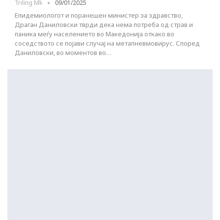
Triling Mk
09/01/2025
Епидемиологот и поранешен министер за здравство,
Драган Даниловски тврди дека нема потреба од страв и
паника меѓу населението во Македонија откако во
соседството се појави случај на метапневмовирус. Според
Даниловски, во моментов во…