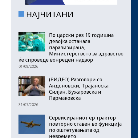
НАЈЧИТАНИ
По царски рез 19 годишна
девојка останала
парализирана,
Министерството за здравство
ќе спроведе вонреден надзор
01/08/2026
(ВИДЕО) Разговори со
Андоновски, Трајаноска,
Силјан, Бужаровска и
Пармаковска
31/07/2026
Сервисираниот ер трактор
повторно ставен во функција
по оштетувањата од
невремето