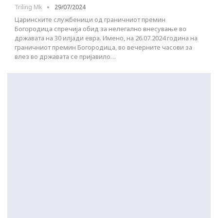
Triling Mk
29/07/2024
Царинските службеници од граничниот премин
Богородица спречија обид за нелегално внесување во
државата на 30 илјади евра. Имено, на 26.07.2024 година на
граничниот премин Богородица, во вечерните часови за
влез во државата се пријавило…