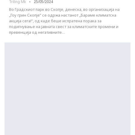
Triling Mk
25/05/2024
Во Градскиот парк во Скопје, денеска, во организација на
„Гоу грин Скопје“ се одржа настанот „Бараме климатска
акција сега!“, од каде беше испратена порака за
подигнување на јавната свест за климатските промени и
превенција од негативните…