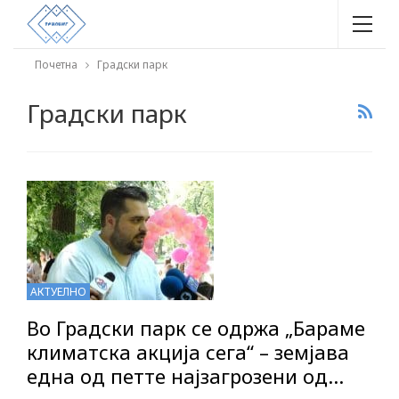
Почетна
Градски парк
Градски парк
АКТУЕЛНО
Во Градски парк се одржа „Бараме
климатска акција сега“ – земјава
една од петте најзагрозени од…