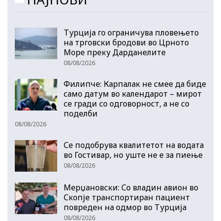
Турција го ограничува пловењето
на трговски бродови во Црното
Море преку Дарданелите
08/08/2026
Филипче: Карпалак не смее да биде
само датум во календарот – мирот
се гради со одговорност, а не со
поделби
08/08/2026
Се подобрува квалитетот на водата
во Гостивар, но уште не е за пиење
08/08/2026
Мерџановски: Со владин авион во
Скопје транспортиран пациент
повреден на одмор во Турција
08/08/2026