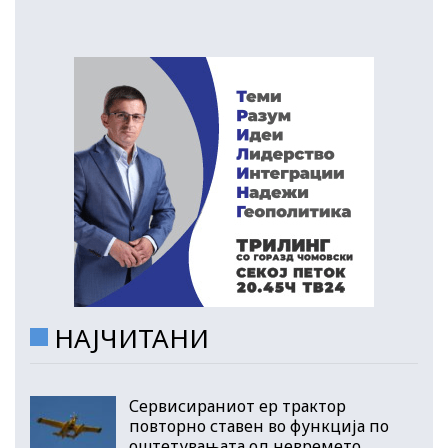
НАЈЧИТАНИ
Сервисираниот ер трактор
повторно ставен во функција по
оштетувањата од невремето