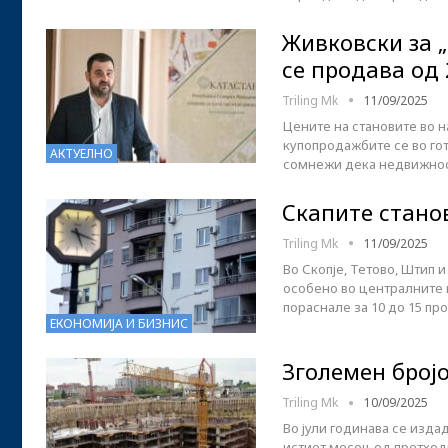
Живковски за „
се продава од 
Triling Mk
11/09/2025
Цените на становите во н
купопродажбите се во го
АКТУЕЛНО
сомнежи дека недвижност
Скапите станов
Triling Mk
11/09/2025
Во Скопје, Тетово, Штип 
особено во централните 
пораснале за 10 до 15 пр
ЕКОНОМИЈА И БИЗНИС
Зголемен број
Triling Mk
10/09/2025
Во јули годинава се изда
истиот месец од претход