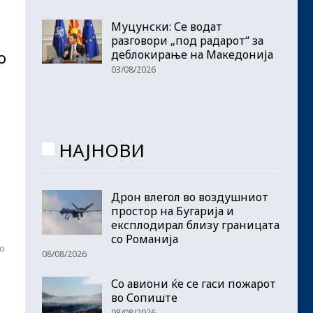
Муцунски: Се водат
разговори „под радарот“ за
деблокирање на Македонија
о
03/08/2026
НАЈНОВИ
Дрон влегол во воздушниот
простор на Бугарија и
експлодирал близу границата
со Романија
во
08/08/2026
Со авиони ќе се гаси пожарот
во Сопиште
08/08/2026