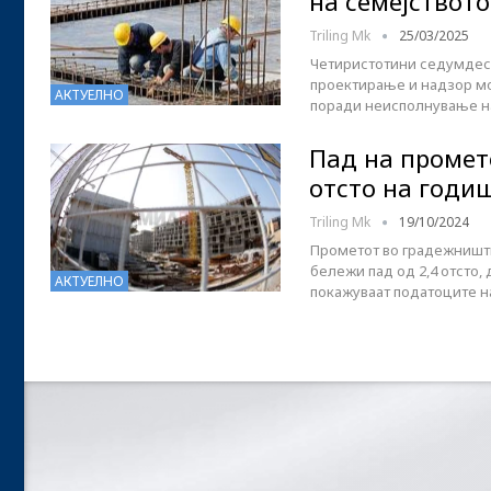
на семејството
Triling Mk
25/03/2025
Четиристотини седумдес
проектирање и надзор мо
АКТУЕЛНО
поради неисполнување на
Пад на промет
отсто на годи
Triling Mk
19/10/2024
Прометот во градежништво
бележи пад од 2,4 отсто, 
АКТУЕЛНО
покажуваат податоците на