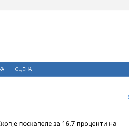
УА
СЦЕНА
копје поскапеле за 16,7 проценти на