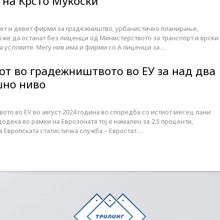
 на Крсто Мукоски
ет и девет фирми за градежништво, урбанистичко планирање,
же да останат без лиценци од Министерството за транспорт и врски
 условите. Меѓу нив има и фирми со А лиценци за…
от во градежништвото во ЕУ за над два
шно ниво
то во ЕУ во август 2024 година во споредба со истиот месец лани
додека во рамки на Еврозоната тој е намален за 2,5 проценти,
 Европската статистичка служба – Евростат.…