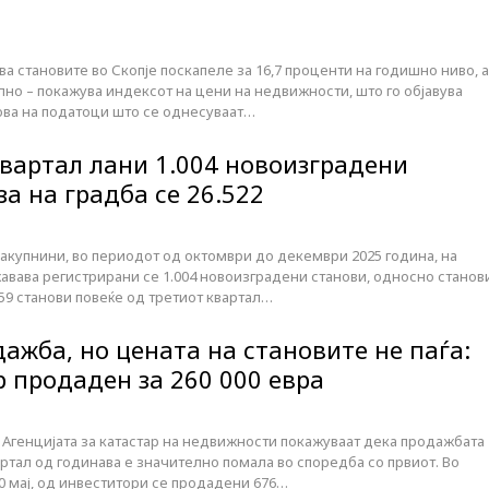
ва становите во Скопје поскапеле за 16,7 проценти на годишно ниво, а
ално – покажува индексот на цени на недвижности, што го објавува
ова на податоци што се однесуваат…
квартал лани 1.004 новоизградени
за на градба се 26.522
закупнини, во периодот од октомври до декември 2025 година, на
авава регистрирани се 1.004 новоизградени станови, односно станов
159 станови повеќе од третиот квартал…
ажба, но цената на становите не паѓа:
р продаден за 260 000 евра
Агенцијата за катастар на недвижности покажуваат дека продажбата
артал од годинава е значително помала во споредба со првиот. Во
0 мај, од инвеститори се продадени 676…