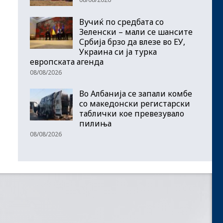
Вучиќ по средбата со
Зеленски – мали се шансите
Србија брзо да влезе во ЕУ,
Украина си ја турка
европската агенда
08/08/2026
Во Албанија се запали комбе
со македонски регистарски
таблички кое превезувало
пилиња
08/08/2026