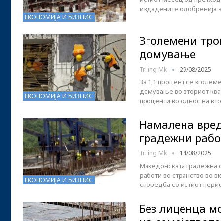
издадените одобренија 
ЕКОНОМИЈА И БИЗНИС
Зголемени тро
домување
Triling Mk
29/08/2025
За 1,1 процент се зголе
домување во вториот квар
ЕКОНОМИЈА И БИЗНИС
проценти во однос на вто
Намалена вред
градежни рабо
Triling Mk
14/08/2025
Македонската градежна о
работи во странство во в
ЕКОНОМИЈА И БИЗНИС
споредба со истиот пери
Без лиценца м