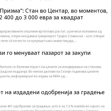
Призма“: Стан во Центар, во моментов,
2 400 до 3 000 евра за квадрат
ајатрактивните општини вртоглаво растат, а речиси половина од
товина, откри неодамна гувернерот Трајко Славески – што отвори
ите сè почесто се купуваат како инвестиција,…
и го менуваат пазарот за закупи
и Битола се бележи пораст на цените за изнајмување на станови,
градски подрачја. Во некои делови на Скопје годинава цените
оценти, информираат во изјава за МИА од…
от на издадени одобренија за градење
дени 401 одобрение за градење, што е за 7.2 % повеќе во однос на
ната година, соопшти Државниот завод за статистика. Според