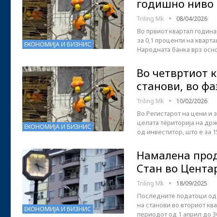
годишно ниво
Triling Mk
08/04/2026
Во првиот квартал година
за 0,1 проценти на кварт
ЕКОНОМИЈА И БИЗНИС
Народната банка врз осн
Во четвртиот 
станови, во фа
Triling Mk
10/02/2026
Во Регистарот на цени и 
целата територија на држ
ЕКОНОМИЈА И БИЗНИС
од инвеститор, што е за 
Намалена прод
Стан во Цента
Triling Mk
18/09/2025
Последните податоци од 
на станови во вториот кв
ЕКОНОМИЈА И БИЗНИС
периодот од 1 април до 3