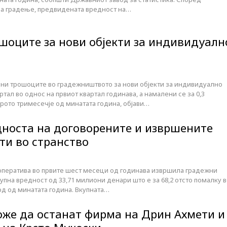
за градење, предвидената вредност на…
шоците за нови објекти за индивидуалн
мени трошоците во градежништвото за нови објекти за индивидуално
тал во однос на првиот квартал годинава, а намалени се за 0,3
рото тримесечје од минатата година, објави…
носта на договорените и извршените
ти во странство
ператива во првите шест месеци од годинава извршила градежни
купна вредност од 33,71 милиони денари што е за 68,2 отсто помалку 
од од минатата година. Вкупната…
оже да останат фирма на Дрин Ахмети и