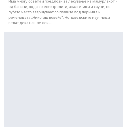
Има многу совети и предлози за лекување на мамурлакот -
од банани, вода со електролити, аналгетици и сауни, но
луѓето често завршуваат со главите под перница и
реченицата „Никогаш повеќе“. Но, шведските научници
велат дека нашле лек.…