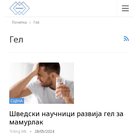
Почетна
Гел
Гел
СЦЕНА
Шведски научници развија гел за
мамурлак
Triling Mk
28/05/2024