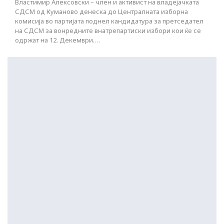
Властимир Алексовски – член и активист на владејачката
СДСМ од Куманово денеска до Централната изборна
комисија во партијата поднел кандидатура за претседател
на СДСМ за вонредните внатрепартиски избори кои ќе се
одржат на 12. Декември.…