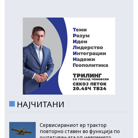
НАЈЧИТАНИ
Сервисираниот ер трактор
повторно ставен во функција по
оштетувањата од невремето