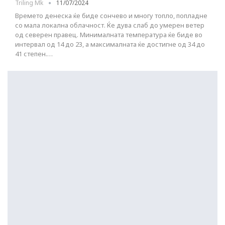
Triling Mk
11/07/2024
Времето денеска ќе биде сончево и многу топло, попладне
со мала локална облачност. Ќе дува слаб до умерен ветер
од северен правец. Минималната температура ќе биде во
интервал од 14 до 23, а максималната ќе достигне од 34 до
41 степен.…