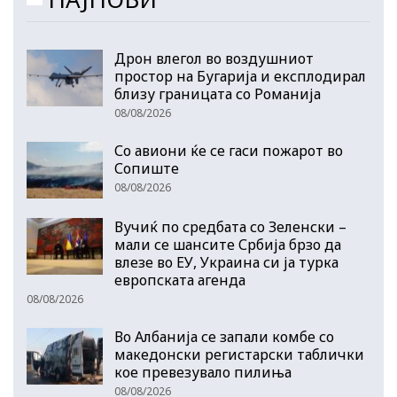
Дрон влегол во воздушниот
простор на Бугарија и експлодирал
близу границата со Романија
08/08/2026
Со авиони ќе се гаси пожарот во
Сопиште
08/08/2026
Вучиќ по средбата со Зеленски –
мали се шансите Србија брзо да
влезе во ЕУ, Украина си ја турка
европската агенда
08/08/2026
Во Албанија се запали комбе со
македонски регистарски таблички
кое превезувало пилиња
08/08/2026