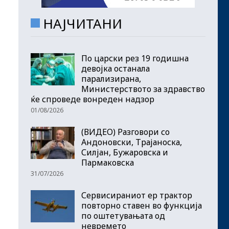
НАЈЧИТАНИ
По царски рез 19 годишна
девојка останала
парализирана,
Министерството за здравство
ќе спроведе вонреден надзор
01/08/2026
(ВИДЕО) Разговори со
Андоновски, Трајаноска,
Силјан, Бужаровска и
Пармаковска
31/07/2026
Сервисираниот ер трактор
повторно ставен во функција
по оштетувањата од
невремето