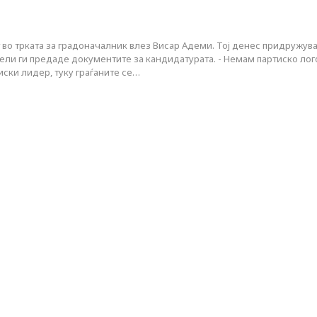
 во трката за градоначалник влез Висар Адеми. Тој денес придружув
ели ги предаде документите за кандидатурата. - Немам партиско лог
ски лидер, туку граѓаните се…