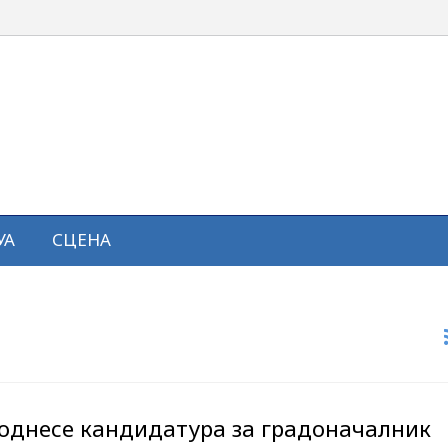
УА
СЦЕНА
однесе кандидатура за градоначалник