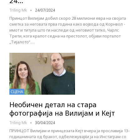
24…
Triling Mk
24/07/2024
Принцот Вилијам добил скоро 28 милиони евра на својата
сметка за неговата прва година како војвода од Корнвол -
имот и титула што ги наследи од неговиот татко, Чарлс
Трети, кога кралот седна на престолот, објави порталот
„Тијалото“.…
СЦЕНА
Необичен детал на стара
фотографија на Вилијам и Кејт
Triling Mk
30/04/2024
ПРИНЦОТ Вилијам и принцезата Кејт вчера ја прославија 13-
годишнината од бракот, одбележувајќи ја на Инстаграм со