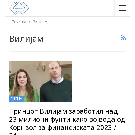
Почетна
Вилијам
Вилијам
СЦЕНА
Принцот Вилијам заработил над
23 милиони фунти како војвода од
Корнвол за финансиската 2023 /