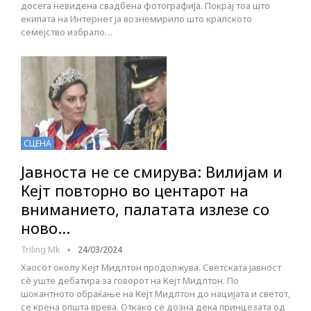
досега невидена свадбена фотографија. Покрај тоа што
екипата на Интернет ја вознемирило што кралското
семејство избрало…
СЦЕНА
Јавноста не се смирува: Вилијам и
Кејт повторно во центарот на
вниманието, палатата излезе со
ново…
Triling Mk
24/03/2024
Хаосот околу Кејт Мидлтон продолжува. Светската јавност
сè уште дебатира за говорот на Кејт Мидлтон. По
шокантното обраќање на Кејт Мидлтон до нацијата и светот,
се крена општа врева. Откако се дозна дека принцезата од