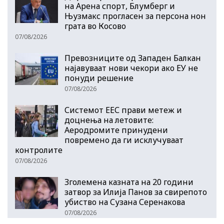
на Арена спорт, Блумберг и
Њузмакс прогласен за персона нон
грата во Косово
07/08/2026
Превозниците од Западен Балкан
најавуваат нови чекори ако ЕУ не
понуди решение
07/08/2026
Системот ЕЕС прави метеж и
доцнења на летовите:
Аеродромите принудени
повремено да ги исклучуваат
контролите
07/08/2026
Зголемена казната на 20 години
затвор за Илија Панов за свирепото
убиство на Сузана Серенакова
07/08/2026