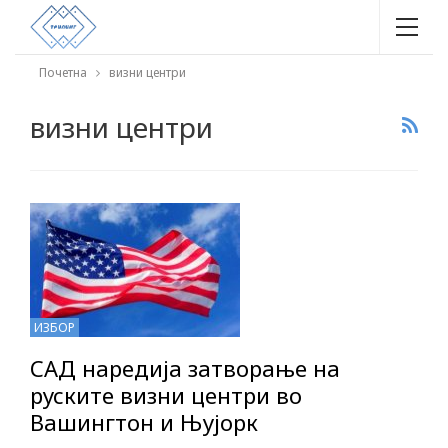
Почетна
визни центри
визни центри
ИЗБОР
САД наредија затворање на
руските визни центри во
Вашингтон и Њујорк