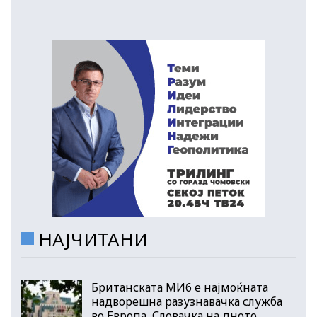
НАЈЧИТАНИ
Британската МИ6 е најмоќната
надворешна разузнавачка служба
во Европа, Словачка на дното