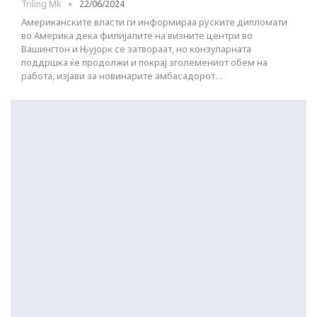
Triling Mk
22/06/2024
Американските власти ги информираа руските дипломати
во Америка дека филијалите на визните центри во
Вашингтон и Њујорк се затвораат, но конзуларната
поддршка ќе продолжи и покрај зголемениот обем на
работа, изјави за новинарите амбасадорот…