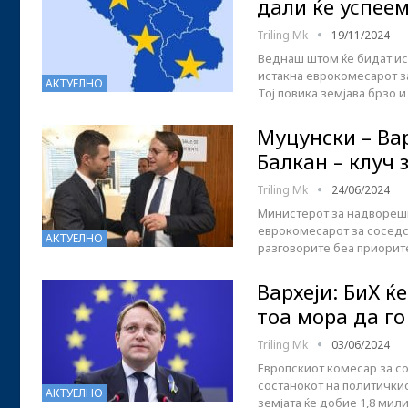
дали ќе успеем
Triling Mk
19/11/2024
Веднаш штом ќе бидат исп
истакна еврокомесарот з
АКТУЕЛНО
Тој повика земјава брзо 
Муцунски – Ва
Балкан – клуч
Triling Mk
24/06/2024
Министерот за надворешн
еврокомесарот за соседс
АКТУЕЛНО
разговорите беа приорите
Вархеји: БиХ ќ
тоа мора да го
Triling Mk
03/06/2024
Европскиот комесар за с
состанокот на политичкио
АКТУЕЛНО
земјата ќе добие 1,8 мил