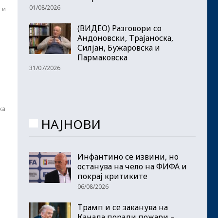
01/08/2026
 и
(ВИДЕО) Разговори со
Андоновски, Трајаноска,
Силјан, Бужаровска и
Пармаковска
31/07/2026
ка
НАЈНОВИ
Инфантино се извини, но
останува на чело на ФИФА и
покрај критиките
06/08/2026
Трамп и се заканува на
Канада поради пожари –