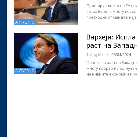
Проширувањето на ЕУ при
затоа Европа многу посер
претходниот мандат, изј
АКТУЕЛНО
Вархеји: Испла
раст на Запад
Triling Mk
06/04/2024
Планот за раст на Западн
многу побрзо исполнувањ
АКТУЕЛНО
на нивните економии и и