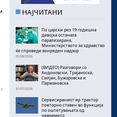
и
НАЈЧИТАНИ
По царски рез 19 годишна
девојка останала
парализирана,
Министерството за здравство
ќе спроведе вонреден надзор
01/08/2026
(ВИДЕО) Разговори со
Андоновски, Трајаноска,
Силјан, Бужаровска и
Пармаковска
31/07/2026
 8
Сервисираниот ер трактор
повторно ставен во функција
по оштетувањата од
невремето