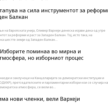
стапува на сила инструментот за реформ
ден Балкан
 на Европската унија, Оливер Вархеји денеска изјави дека од утре
тот за реформи и раст за Западен Балкан. Тој, исто така, на
ка шестте земји од Западен Балкан…
: Изборите поминаа во мирна и
тмосфера, но изборниот процес
аоди и заклучоци на Канцеларијата за демократски институции и
ОДИХР), претседателските и парламентарни избори кои се случија на
демократска атмосфера, се вели во…
има нови членки, вели Вархеји