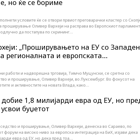
е, но ќе се бориме
олнети условите ќе се отвори првиот преговарачки кластер со Скопј
а проширување Оливер Вархеји на расправа во Европскиот парламент
и одлучно да постапува по скрининг…
рхеји: „Проширувањето на ЕУ со Западен
 за регионалната и европската…
и работи и надворешна трговија, Тимчо Муцунски, се сретна со
тво и проширување, Оливер Вархеји, во Луксембург. Во фокусот на
тите и активностите на новата Влада, како…
е добие 1,8 милијарди евра од ЕУ, но пре
 усвои буџетот
оседство и проширување, Оливер Вархеји, денеска во Сараево, по
т форум на високо ниво за европска интеграција на БиХ, изјави дека
ијарди евра од ЕУ, но дека пред тоа…