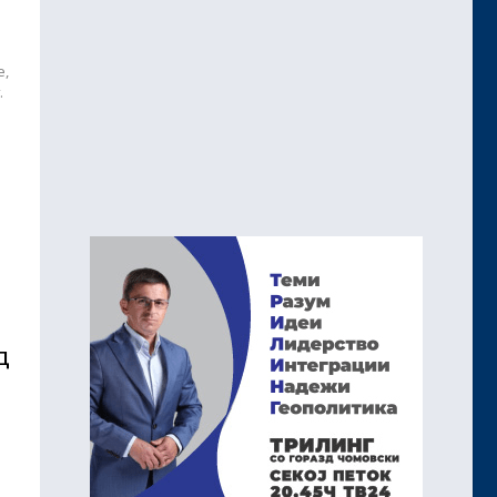
е,
.
д