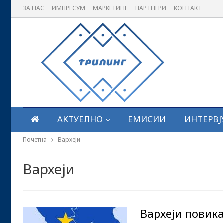
ЗА НАС
ИМПРЕСУМ
МАРКЕТИНГ
ПАРТНЕРИ
КОНТАКТ
АКТУЕЛНО
ЕМИСИИ
ИНТЕРВЈ
Почетна
Вархеји
Вархеји
Вархеји повика