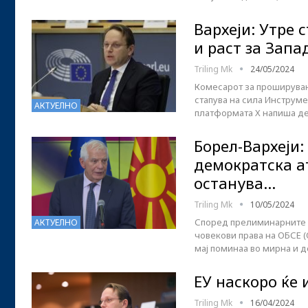
Вархеји: Утре 
и раст за Запа
Triling Mk
24/05/2024
Комесарот за проширување
стапува на сила Инструмен
АКТУЕЛНО
платформата Х напиша де
Борел-Вархеји
демократска а
останува…
Triling Mk
10/05/2024
Според прелиминарните н
АКТУЕЛНО
човекови права на ОБСЕ (
мај поминаа во мирна и 
ЕУ наскоро ќе 
Triling Mk
16/04/2024