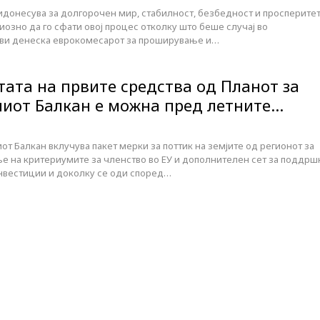
донесува за долгорочен мир, стабилност, безбедност и просперитет
иозно да го сфати овој процес отколку што беше случај во
ави денеска еврокомесарот за проширување и…
тата на првите средства од Планот за
ниот Балкан е можна пред летните…
иот Балкан вклучува пакет мерки за поттик на земјите од регионот за
е на критериумите за членство во ЕУ и дополнителен сет за поддрш
нвестиции и доколку се оди според…