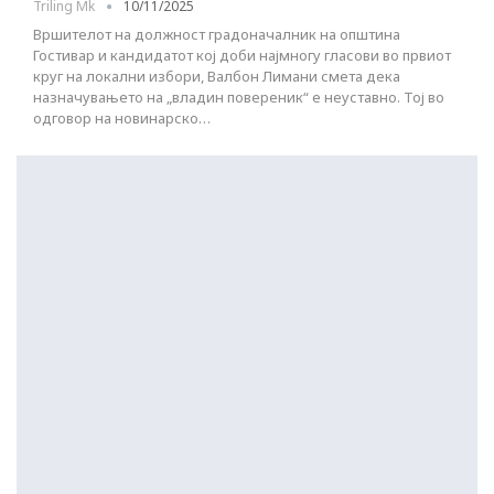
Triling Mk
10/11/2025
Вршителот на должност градоначалник на општина
Гостивар и кандидатот кој доби најмногу гласови во првиот
круг на локални избори, Валбон Лимани смета дека
назначувањето на „владин повереник“ е неуставно. Тој во
одговор на новинарско…