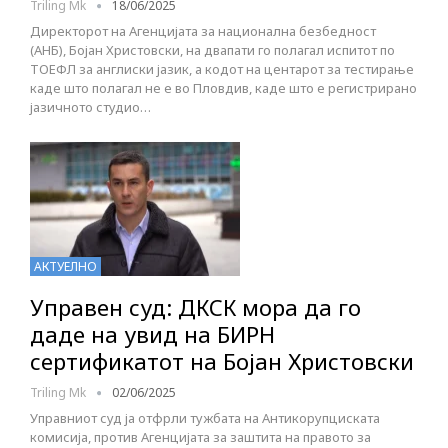
Triling Mk
18/06/2025
Директорот на Агенцијата за национална безбедност
(АНБ), Бојан Христовски, на двапати го полагал испитот по
ТОЕФЛ за англиски јазик, а кодот на центарот за тестирање
каде што полагал не е во Пловдив, каде што е регистрирано
јазичното студио…
АКТУЕЛНО
Управен суд: ДКСК мора да го
даде на увид на БИРН
сертификатот на Бојан Христовски
Triling Mk
02/06/2025
Управниот суд ја отфрли тужбата на Антикорупциската
комисија, против Агенцијата за заштита на правото за