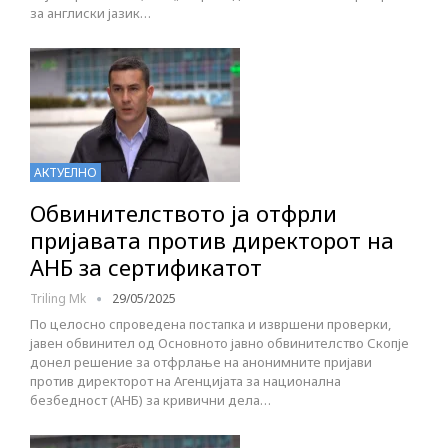
за англиски јазик…
АКТУЕЛНО
Обвинителството ја отфрли
пријавата против директорот на
АНБ за сертификатот
Triling Mk
29/05/2025
По целосно спроведена постапка и извршени проверки,
јавен обвинител од Основното јавно обвинителство Скопје
донел решение за отфрлање на анонимните пријави
против директорот на Агенцијата за национална
безбедност (АНБ) за кривични дела…