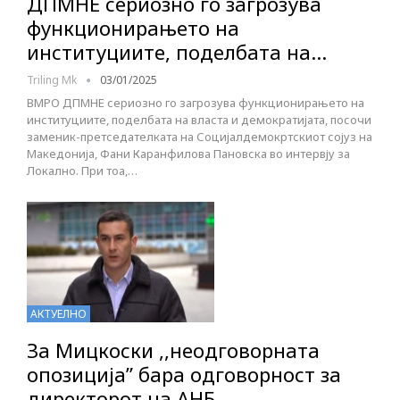
ДПМНЕ сериозно го загрозува
функционирањето на
институциите, поделбата на…
Triling Mk
03/01/2025
ВМРО ДПМНЕ сериозно го загрозува функционирањето на
институциите, поделбата на власта и демократијата, посочи
заменик-претседателката на Социјалдемокртскиот сојуз на
Македонија, Фани Каранфилова Пановска во интервју за
Локално. При тоа,…
АКТУЕЛНО
За Мицкоски ,,неодговорната
опозиција” бара одговорност за
директорот на АНБ