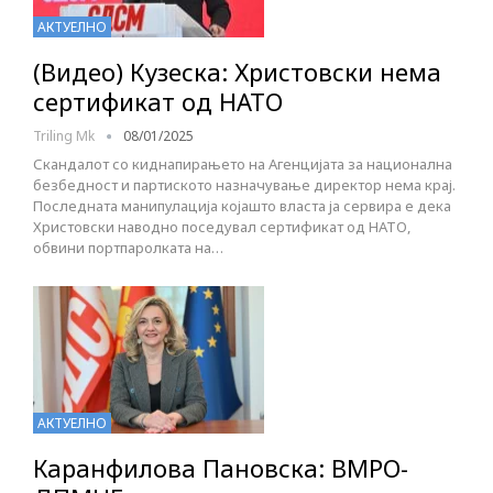
АКТУЕЛНО
(Видео) Кузеска: Христовски нема
сертификат од НАТО
Triling Mk
08/01/2025
Скандалот со киднапирањето на Агенцијата за национална
безбедност и партиското назначување директор нема крај.
Последната манипулација којашто власта ја сервира е дека
Христовски наводно поседувал сертификат од НАТО,
обвини портпаролката на…
АКТУЕЛНО
Каранфилова Пановска: ВМРО-