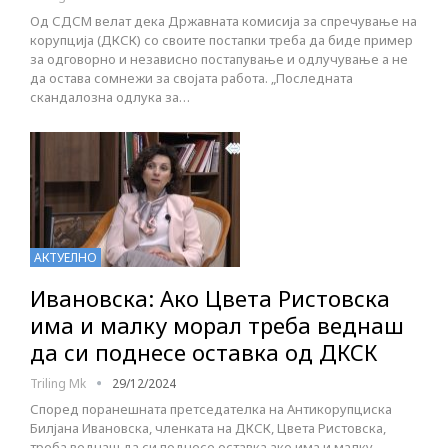
Од СДСМ велат дека Државната комисија за спречување на
корупција (ДКСК) со своите постапки треба да биде пример
за одговорно и независно постапување и одлучување а не
да остава сомнежи за својата работа. „Последната
скандалозна одлука за…
АКТУЕЛНО
Ивановска: Ако Цвета Ристовска
има и малку морал треба веднаш
да си поднесе оставка од ДКСК
Triling Mk
29/12/2024
Според поранешната претседателка на Антикорупциска
Билјана Ивановска, членката на ДКСК, Цвета Ристовска,
треба веднаш да си поднесе оставка ако има и малку