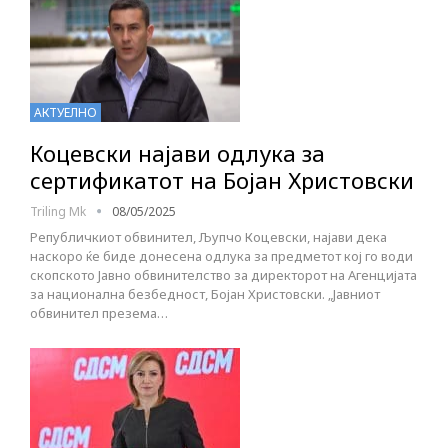
АКТУЕЛНО
Коцевски најави одлука за
сертификатот на Бојан Христовски
Triling Mk
08/05/2025
Републичкиот обвинител, Љупчо Коцевски, најави дека
наскоро ќе биде донесена одлука за предметот кој го води
скопското Јавно обвинителство за директорот на Агенцијата
за национална безбедност, Бојан Христовски. „Јавниот
обвинител презема…