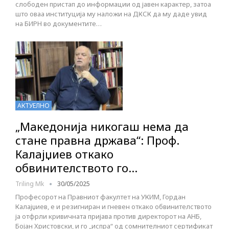
слободен пристап до информации од јавен карактер, затоа
што оваа институција му наложи на ДКСК да му даде увид
на БИРН во документите…
АКТУЕЛНО
„Македонија никогаш нема да
стане правна држава“: Проф.
Калајџиев откако
обвинителството го…
Triling Mk
30/05/2025
Професорот на Правниот факултет на УКИМ, Гордан
Калајџиев, е и резигниран и гневен откако обвинителството
ја отфрли кривичната пријава против директорот на АНБ,
Бојан Христовски, и го „испра“ од сомнителниот сертификат