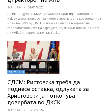
Triling Mk
02/01/2025
Во интервјуто за МИА, премиерот Христијан Мицкоски
изјави дека процесот за именување на донедоамнешниот
член на ВМРО-ДПМНЕ и поранешен претседател на
градскиот комитет на партијата, Бојан Христовски, за шеф
на АНБ, бил „кристално чист“. И…
АКТУЕЛНО
СДСМ: Ристовска треба да
поднесе оставка, одлуката за
Христовски ја поткопува
довербата во ДКСК
Triling Mk
30/12/2024