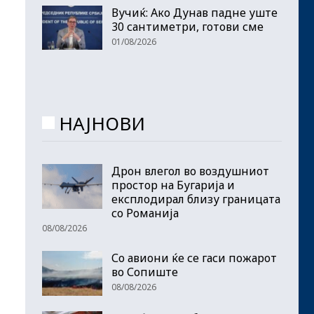
Вучиќ: Ако Дунав падне уште
30 сантиметри, готови сме
01/08/2026
НАЈНОВИ
Дрон влегол во воздушниот
простор на Бугарија и
експлодирал близу границата
со Романија
08/08/2026
Со авиони ќе се гаси пожарот
во Сопиште
08/08/2026