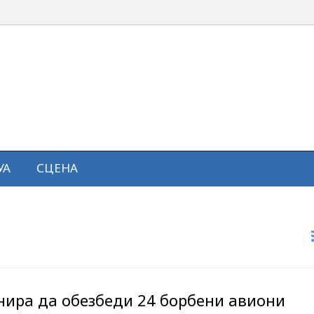
УА
СЦЕНА
нира да обезбеди 24 борбени авиони