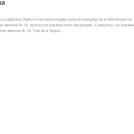
на
а одбрана, Каиса Олонгрен изјави дека Холандија ќе и обезбеди на
ни авиони Ф-16, пренесоа украинските медиуми. -Севкупно, на Украи
ени авиони Ф-16. Тие ќе и бидат…