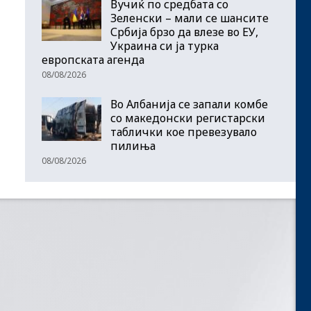
Вучиќ по средбата со
Зеленски – мали се шансите
Србија брзо да влезе во ЕУ,
Украина си ја турка
европската агенда
08/08/2026
Во Албанија се запали комбе
со македонски регистарски
таблички кое превезувало
пилиња
08/08/2026