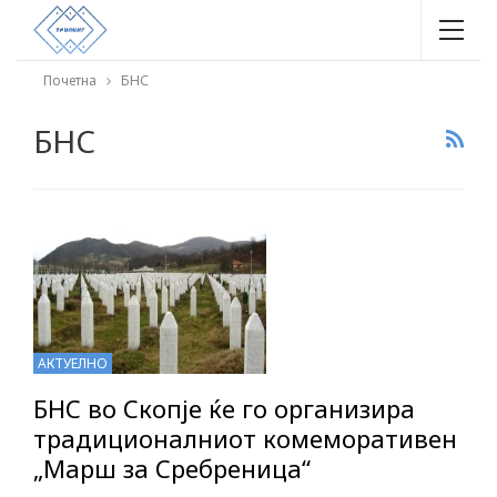
Почетна
БНС
БНС
АКТУЕЛНО
БНС во Скопје ќе го организира
традиционалниот комеморативен
„Марш за Сребреница“