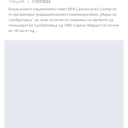
Triling Mk
11/07/2024
Бошњачкиот национален совет (БНС) денеска во Скопје ќе
го организира традиционалниот комеморативен „Марш за
Сребреница“, во знак на почит и сеќавање на жртвите од
геноцидот во Сребреница од 1995 година. Маршот ќе почне
во 18 часот од…