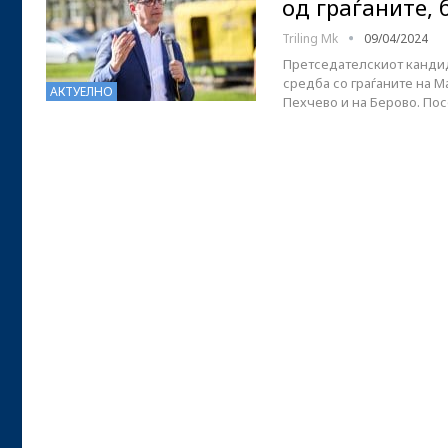
од граѓаните,
Triling Mk
09/04/2024
Претседателскиот кандид
средба со граѓаните на М
АКТУЕЛНО
Пехчево и на Берово. Пос