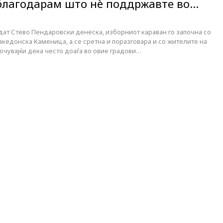
 благодарам што нè поддржавте во…
ат Стево Пендаровски денеска, изборниот караван го започна со
акедонска Каменица, а се сретна и поразговара и со жителите на
очувајќи дека често доаѓа во овие градови…