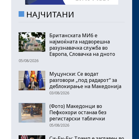
НАЈЧИТАНИ
Британската МИ6 е
најмоќната надворешна
разузнавачка служба во
Европа, Словачка на дното
05/08/2026
Муцунски: Се водат
разговори „под радарот“ за
деблокирање на Македонија
03/08/2026
(Фото) Македонци во
Пефкохори останаа без
регистарски таблички
05/08/2026
Си-Ен-Ен: Трамп е заглавен во