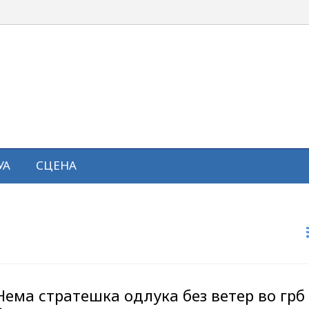
УА
СЦЕНА
Нема стратешка одлука без ветер во грб