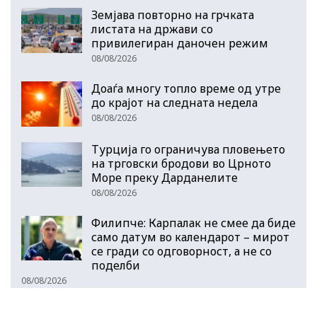
Земјава повторно на грчката
листата на држави со
привилегиран даночен режим
08/08/2026
Доаѓа многу топло време од утре
до крајот на следната недела
08/08/2026
Турција го ограничува пловењето
на трговски бродови во Црното
Море преку Дарданелите
08/08/2026
Филипче: Карпалак не смее да биде
само датум во календарот – мирот
се гради со одговорност, а не со
поделби
08/08/2026