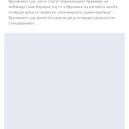
Врховниот суд „не го спаси“ поранешниот премиер на
Албанија Сали Бериша, кој со отфрлање на неговата жалба,
потврди дека останува во сила мерката „куќен притвор“. -
Врховниот суд денеска одлучи да ја потврди одлуката на
Специјалниот…