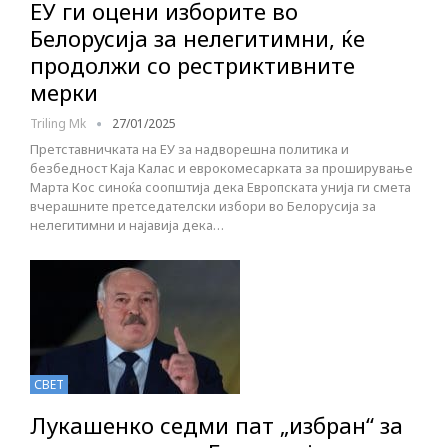
ЕУ ги оцени изборите во
Белорусија за нелегитимни, ќе
продолжи со рестриктивните
мерки
Triling Mk
27/01/2025
Претставничката на ЕУ за надворешна политика и
безбедност Каја Калас и еврокомесарката за проширување
Марта Кос синоќа соопштија дека Европската унија ги смета
вчерашните претседателски избори во Белорусија за
нелегитимни и најавија дека…
СВЕТ
Лукашенко седми пат „избран“ за