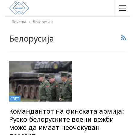
Почетна
Белорусија
Белорусија
СВЕТ
Командантот на финската армија:
Руско-белоруските воени вежби
може да имаат неочекуван