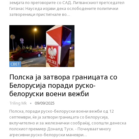
земјата по преговорите со САД. Литванскиот претседател
Гитанас Науседа изјави дека ослободените политички
затвореници пристигнале во…
СВЕТ
Полска ја затвора границата со
Белорусија поради руско-
белоруски воени вежби
Triling Mk
09/09/2025
Полска, поради руско-белоруски воени вежби од 12
септември, ќе ја затвори границата со Белорусија,
вклучително и за железнички сообраќај, соопшти денеска
полскиот премиер Доналд Туск. - Почнуваат многу
агресивни руско-белоруски маневри…