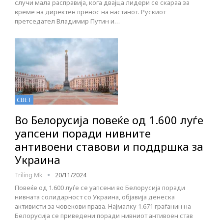
случи мала расправија, кога двајца лидери се скараа за
време на директен пренос на настанот. Рускиот
претседател Владимир Путин и…
СВЕТ
Во Белорусија повеќе од 1.600 луѓе
уапсени поради нивните
антивоени ставови и поддршка за
Украина
Triling Mk
20/11/2024
Повеќе од 1.600 луѓе се уапсени во Белорусија поради
нивната солидарност со Украина, објавија денеска
активисти за човекови права. Најмалку 1.671 граѓанин на
Белорусија се приведени поради нивниот антивоен став