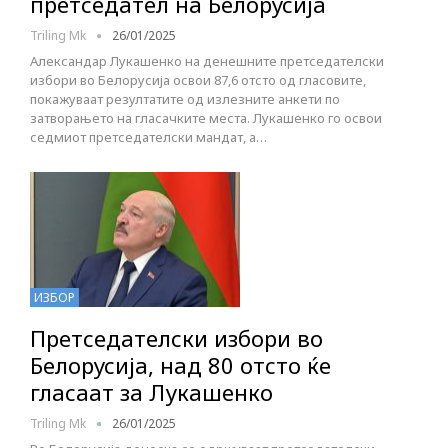
претседател на Белорусија
Triling Mk
26/01/2025
Александар Лукашенко на денешните претседателски
избори во Белорусија освои 87,6 отсто од гласовите,
покажуваат резултатите од излезните анкети по
затворањето на гласачките места. Лукашенко го освои
седмиот претседателски мандат, а…
ИЗБОР
Претседателски избори во
Белорусија, над 80 отсто ќе
гласаат за Лукашенко
Triling Mk
26/01/2025