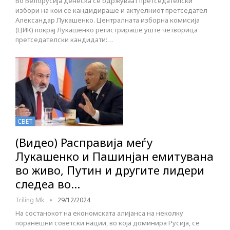
Во Белорусија денеска се одржуваат претседателски
избори на кои се кандидираше и актуелниот претседател
Александар Лукашенко. Централната изборна комисија
(ЦИК) покрај Лукашенко регистрираше уште четворица
претседателски кандидати:…
СВЕТ
(Видео) Расправија меѓу
Лукашенко и Пашинјан емитувана
во живо, Путин и другите лидери
следeа во…
Triling Mk
29/12/2024
На состанокот на економската алијанса на неколку
поранешни советски нации, во која доминира Русија, се