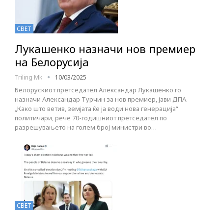
СВЕТ
Лукашенко назначи нов премиер
на Белорусија
Triling Mk
10/03/2025
Белорускиот претседател Александар Лукашенко го
назначи Александар Турчин за нов премиер, јави ДПА.
„Како што ветив, земјата ќе ја води нова генерација“
политичари, рече 70-годишниот претседател по
разрешувањето на голем број министри во…
СВЕТ