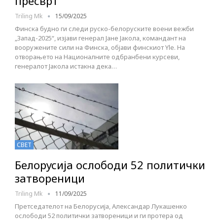
пресврт
Triling Mk
15/09/2025
Финска будно ги следи руско-белоруските воени вежби
„Запад-2025“, изјави генерал Јане Јакола, командант на
вооружените сили на Финска, објави финскиот Yle. На
отворањето на Националните одбранбени курсеви,
генералот Јакола истакна дека…
СВЕТ
Белорусија ослободи 52 политички
затвореници
Triling Mk
11/09/2025
Претседателот на Белорусија, Александар Лукашенко
ослободи 52 политички затвореници и ги протера од