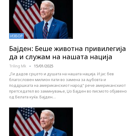
ИЗБОР
Бајден: Беше животна привилегија
да и служам на нашата нација
Triling Mk
15/01/2025
„Ги дадов срцето и душата на нашата нација. И јас бев
благословен милион пати во замена за љубовта и
поддршката на американскиот народ“ рече американскиот
претседател во заминување, Џо Бајден во писмото објавено
од Белата куќа. Бајден…