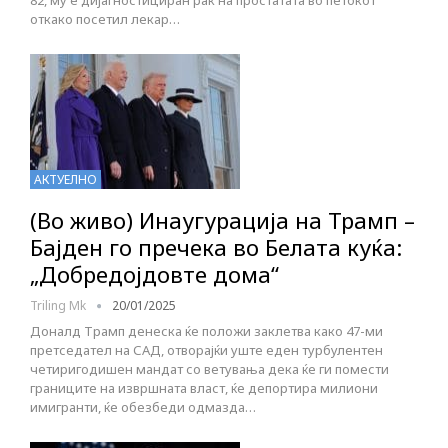
82, му е дијагностициран рак на простатата во петокот
откако посетил лекар…
АКТУЕЛНО
(Во живо) Инаугурација на Трамп –
Бајден го пречека во Белата куќа:
„Добредојдовте дома“
Triling Mk
20/01/2025
Доналд Трамп денеска ќе положи заклетва како 47-ми
претседател на САД, отворајќи уште еден турбулентен
четиригодишен мандат со ветувања дека ќе ги помести
границите на извршната власт, ќе депортира милиони
имигранти, ќе обезбеди одмазда…