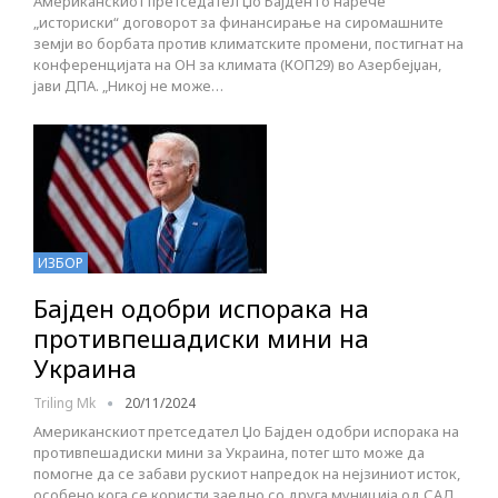
Американскиот претседател Џо Бајден го нарече
„историски“ договорот за финансирање на сиромашните
земји во борбата против климатските промени, постигнат на
конференцијата на ОН за климата (КОП29) во Азербејџан,
јави ДПА. „Никој не може…
ИЗБОР
Бајден одобри испорака на
противпешадиски мини на
Украина
Triling Mk
20/11/2024
Американскиот претседател Џо Бајден одобри испорака на
противпешадиски мини за Украина, потег што може да
помогне да се забави рускиот напредок на нејзиниот исток,
особено кога се користи заедно со друга муниција од САД.