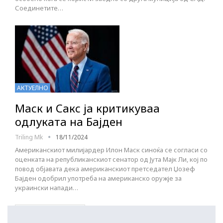
Соединетите…
АКТУЕЛНО
Маск и Сакс ја критикуваа
одлуката на Бајден
Triling Mk
18/11/2024
Американскиот милијардер Илон Маск синоќа се согласи со
оценката на републиканскиот сенатор од Јута Мајк Ли, кој по
повод објавата дека американскиот претседател Џозеф
Бајден одобрил употреба на американско оружје за
украински напади…
ПОСТАРИ НАПИСИ