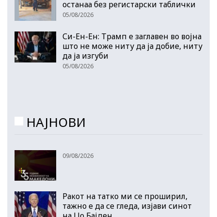
останаа без регистарски таблички
05/08/2026
Си-Ен-Ен: Трамп е заглавен во војна
што не може ниту да ја добие, ниту
да ја изгуби
05/08/2026
НАЈНОВИ
09/08/2026
Ракот на татко ми се проширил,
тажно е да се гледа, изјави синот
на Џо Бајден