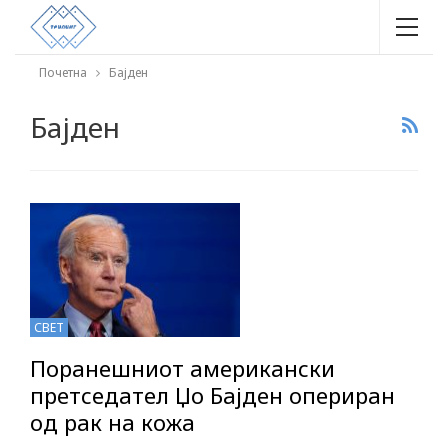
Почетна
Бајден
Бајден
СВЕТ
Поранешниот американски
претседател Џо Бајден опериран
од рак на кожа