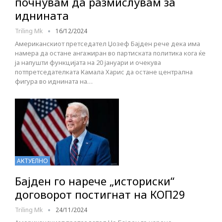
почнувам да размислувам за
иднината
Triling Mk
16/12/2024
Американскиот претседател Џозеф Бајден рече дека има
намера да остане ангажиран во партиската политика кога ќе
ја напушти функцијата на 20 јануари и очекува
потпретседателката Камала Харис да остане централна
фигура во иднината на…
АКТУЕЛНО
Бајден го нарече „историски“
договорот постигнат на КОП29
Triling Mk
24/11/2024