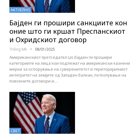
АКТУЕЛНО
Бајден ги прошири санкциите кон
оние што ги кршат Преспанскиот
и Охридскиот договор
Triling Mk
08/01/2025
Американскиот претседател Џо Бајден ги прошири
категориите на лица кои подлежат на американски казнени
мерки за оспорување на суверенитетот и територијалниот
интегритет на земјите од Западен Балкан, поткопување на
повоените договори и…
СВЕТ