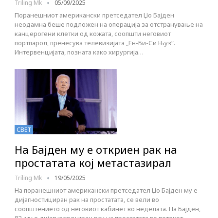
Triling Mk
05/09/2025
Поранешниот американски претседател Џо Бајден
неодамна беше подложен на операција за отстранување на
канцерогени клетки од кожата, соопшти неговиот
портпарол, пренесува телевизијата „Ен-Би-Си Њуз“.
Интервенцијата, позната како хирургија…
СВЕТ
На Бајден му е откриен рак на
простатата кој метастазирал
Triling Mk
19/05/2025
На поранешниот американски претседател Џо Бајден му е
дијагностициран рак на простатата, се вели во
соопштението од неговиот кабинет во неделата. На Бајден,