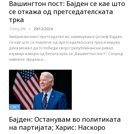
Вашингтон пост: Бајден се кае што
се откажа од претседателската
трка
Triling Mk
29/12/2024
Американскиот претседател во заминување Џозеф Бајден
се кае што се повлече од претседателската трка и верува
дека можел да го победи својот републикански ривал,
изјавија извори од Белата куќа за „Вашингтон пост“. Според
нивните тврдења,…
СВЕТ
Бајден: Останувам во политиката
на пaртијата; Харис: Наскоро