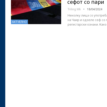
сефот со пари
Triling Mk
18/04/2024
Неколку лица со употреб
на Чаир и одзеле сеф со 
АКТУЕЛНО
регистарски ознаки. Как