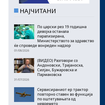
НАЈЧИТАНИ
По царски рез 19 годишна
девојка останала
парализирана,
Министерството за здравство
ќе спроведе вонреден надзор
01/08/2026
(ВИДЕО) Разговори со
Андоновски, Трајаноска,
Силјан, Бужаровска и
Пармаковска
31/07/2026
Сервисираниот ер трактор
повторно ставен во функција
по оштетувањата од
невремето