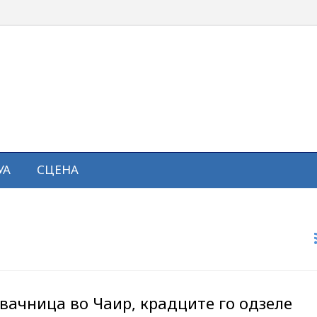
УА
СЦЕНА
вачница во Чаир, крадците го одзеле