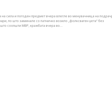
а на сила и погоден предмет вчера влегле во менувачница на подрач
пари, по што заминале со патничко возило „фолксваген џета“ без
о што соопшти МВР, кражбата вчера во…