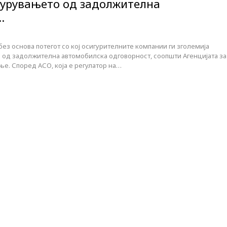
гурувањето од задолжителна
…
ез основа потегот со кој осигурителните компании ги зголемија
 од задолжителна автомобилска одговорност, соопшти Агенцијата за
ње. Според АСО, која е регулатор на…