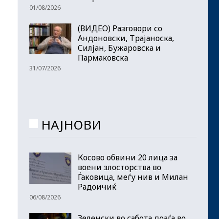
01/08/2026
(ВИДЕО) Разговори со
Андоновски, Трајаноска,
Силјан, Бужаровска и
Пармаковска
31/07/2026
НАЈНОВИ
Косово обвини 20 лица за
воени злосторства во
Ѓаковица, меѓу нив и Милан
Радоичиќ
06/08/2026
Зеленски во сабота доаѓа во