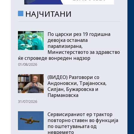
НАЈЧИТАНИ
По царски рез 19 годишна
девојка останала
парализирана,
Министерството за здравство
ќе спроведе вонреден надзор
01/08/2026
(ВИДЕО) Разговори со
Андоновски, Трајаноска,
Силјан, Бужаровска и
Пармаковска
31/07/2026
Сервисираниот ер трактор
повторно ставен во функција
по оштетувањата од
невремето