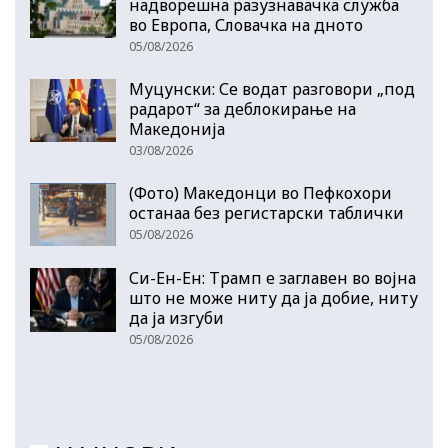
надворешна разузнавачка служба
во Европа, Словачка на дното
05/08/2026
Муцунски: Се водат разговори „под
радарот“ за деблокирање на
Македонија
03/08/2026
(Фото) Македонци во Пефкохори
останаа без регистарски таблички
05/08/2026
Си-Ен-Ен: Трамп е заглавен во војна
што не може ниту да ја добие, ниту
да ја изгуби
05/08/2026