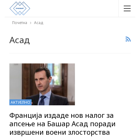
Почетна
Асад
Асад
АКТУЕЛНО
Франција издаде нов налог за
апсење на Башар Асад поради
извршени воени злосторства