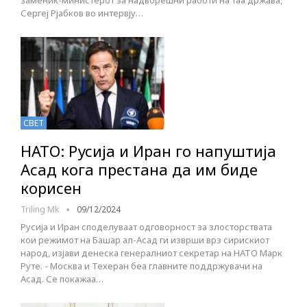
заменик-министерот за надворешни работи на таа држава,
Сергеј Рјабков во интервју…
СВЕТ
НАТО: Русија и Иран го напуштија
Асад кога престана да им биде
корисен
Triling Mk
09/12/2024
Русија и Иран споделуваат одговорност за злосторствата
кои режимот на Башар ал-Асад ги изврши врз сирискиот
народ, изјави денеска генералниот секретар на НАТО Марк
Руте. - Москва и Техеран беа главните поддржувачи на
Асад. Се покажаа…