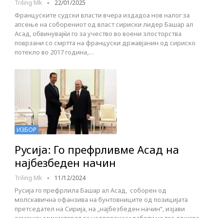
Triling Mk
22/01/2025
Француските судски власти вчера издадоа нов налог за
апсење на соборениот од власт сириски лидер Башар ал
Асад, обвинувајќи го за учество во воени злосторства
поврзани со смртта на француски државјанин од сириско
потекло во 2017 година,…
ИЗБОР
Русија: Го префрливме Асад на
најбезбеден начин
Triling Mk
11/12/2024
Русија го префрлила Башар ал Асад, соборен од
молскавична офанзива на бунтовниците од позицијата
претседател на Сирија, на „најбезбеден начин“, изјави