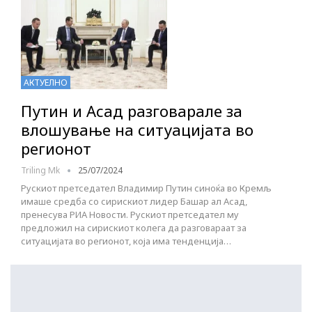
АКТУЕЛНО
Путин и Асад разговарале за
влошување на ситуацијата во
регионот
Triling Mk
25/07/2024
Рускиот претседател Владимир Путин синоќа во Кремљ
имаше средба со сирискиот лидер Башар ал Асад,
пренесува РИА Новости. Рускиот претседател му
предложил на сирискиот колега да разговараат за
ситуацијата во регионот, која има тенденција…