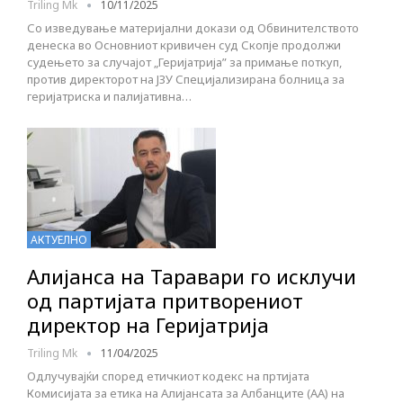
Triling Mk
10/11/2025
Со изведување материјални докази од Обвинителството
денеска во Основниот кривичен суд Скопје продолжи
судењето за случајот „Геријатрија” за примање поткуп,
против директорот на ЈЗУ Специјализирана болница за
геријатриска и палијативна…
АКТУЕЛНО
Алијанса на Таравари го исклучи
од партијата притворениот
директор на Геријатрија
Triling Mk
11/04/2025
Одлучувајќи според етичкиот кодекс на пртијата
Комисијата за етика на Алијансата за Албанците (АА) на