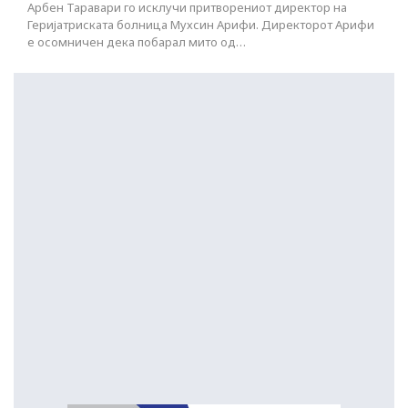
Арбен Таравари го исклучи притворениот директор на
Геријатриската болница Мухсин Арифи. Директорот Арифи
е осомничен дека побарал мито од…