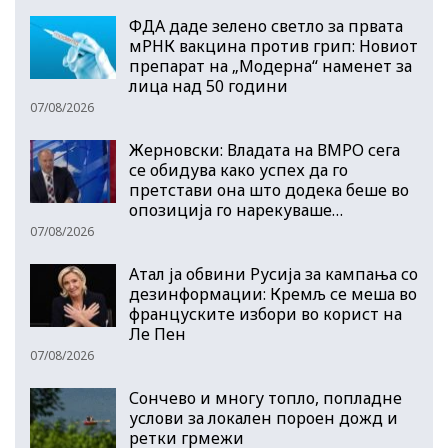
ФДА даде зелено светло за првата
мРНК вакцина против грип: Новиот
препарат на „Модерна“ наменет за
лица над 50 години
07/08/2026
Жерновски: Владата на ВМРО сега
се обидува како успех да го
претстави она што додека беше во
опозиција го нарекуваше…
07/08/2026
Атал ја обвини Русија за кампања со
дезинформации: Кремљ се меша во
француските избори во корист на
Ле Пен
07/08/2026
Сончево и многу топло, попладне
услови за локален пороен дожд и
ретки грмежи