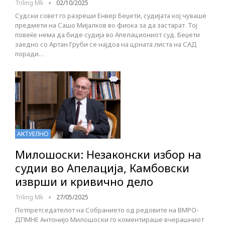
Triling Mk
02/10/2025
Судски совет го разреши Енвер Беџети, судијата кој чуваше
предмети на Сашо Мијалков во фиока за да застарат. Тој
повеќе нема да биде судија во Апелациониот суд. Беџети
заедно со Артан Груби се најдоа на црната листа на САД
поради…
АКТУЕЛНО
Милошоски: Незаконски избор на
судии во Апелација, Камбовски
изврши и кривично дело
Triling Mk
27/05/2025
Потпретседателот на Собранието од редовите на ВМРО-
ДПМНЕ Антонијо Милошоски го коментираше вчерашниот