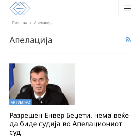
Почетна
Апелација
Апелација
АКТУЕЛНО
Разрешен Енвер Беџети, нема веќе
да биде судија во Апелациониот
суд