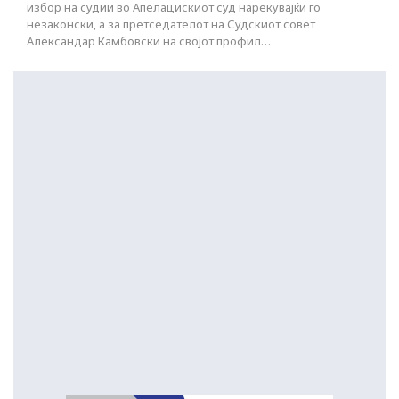
избор на судии во Апелацискиот суд нарекувајќи го
незаконски, а за претседателот на Судскиот совет
Александар Камбовски на својот профил…