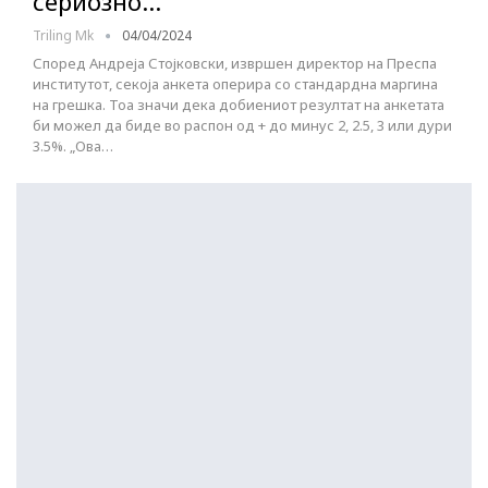
сериозно…
Triling Mk
04/04/2024
Според Андреја Стојковски, извршен директор на Преспа
институтот, секоја анкета оперира со стандардна маргина
на грешка. Тоа значи дека добиениот резултат на анкетата
би можел да биде во распон од + до минус 2, 2.5, 3 или дури
3.5%. „Ова…