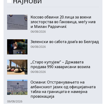
НАЈНОВИ
Косово обвини 20 лица за воени
злосторства во Ѓаковица, меѓу нив
и Милан Радоичиќ
06/08/2026
Зеленски во сабота доаѓа во Белград
06/08/2026
,,Старо купујем” – Државата
продава 990 хаварисани возила
06/08/2026
Османи: Отстранувањето на
албанскиот јазик од официјалната
табла на границата е намерна
провокација
06/08/2026