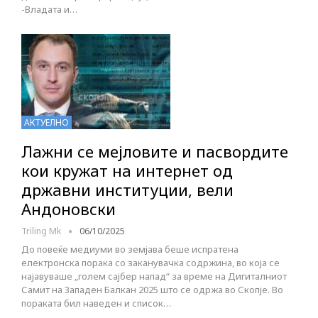
-Владата и…
АКТУЕЛНО
Лажни се мејловите и пасвордите
кои кружат на интернет од
државни институции, вели
Андоновски
Triling Mk
06/10/2025
До повеќе медиуми во земјава беше испратена
електронска порака со заканувачка содржина, во која се
најавуваше „голем сајбер напад“ за време на Дигиталниот
Самит на Западен Балкан 2025 што се одржа во Скопје. Во
пораката бил наведен и список…