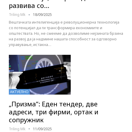
развива со…
Triling Mk
18/09/2025
Вештачката интелигенција е револуционерна технологија
со потенцијал да ги трансформира економиите и
општествата. Но, не смееме да дозволиме нејзината брзина
на развој да ја надмине нашата способност за одговорно
управување, истакна…
АКТУЕЛНО
„Призма“: Еден тендер, две
адреси, три фирми, ортак и
сопружник
Triling Mk
11/09/2025