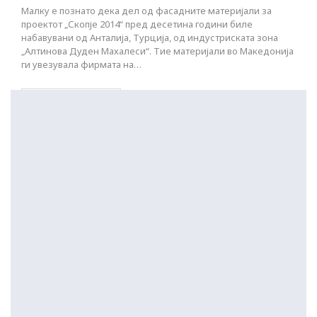
Малку е познато дека дел од фасадните материјали за
проектот „Скопје 2014“ пред десетина години биле
набавувани од Анталија, Турција, од индустриската зона
„Алтинова Дуден Махалеси“. Тие материјали во Македонија
ги увезувала фирмата на…
ПОСТАРИ НАПИСИ