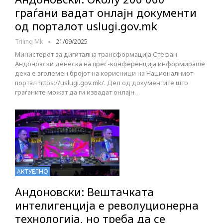
граѓани вадат онлајн документи
од порталот uslugi.gov.mk
Triling Mk
21/09/2025
Министерот за дигитална трансформација Стефан
Андоновски денеска на прес-конференција информираше
дека е зголемен бројот на корисници на Националниот
портал https://uslugi.gov.mk/. Дел од документите што
граѓаните можат да ги извадат онлајн…
АКТУЕЛНО
Андоновски: Вештачката
интелигенција е револуционерна
технологија, но треба да се