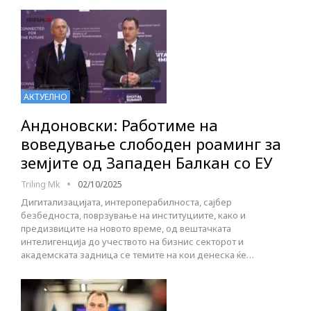
АКТУЕЛНО
Андоновски: Работиме на
воведување слободен роаминг за
земјите од Западен Балкан со ЕУ
Triling Mk
02/10/2025
Дигитализацијата, интероперабилноста, сајбер
безбедноста, поврзување на институциите, како и
предизвиците на новото време, од вештачката
интелигенција до учеството на бизнис секторот и
академската задница се темите на кои денеска ќе…