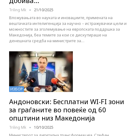
добива…
Triling Mk
21/10/2025
Вложувањата во науката и иновациите, примената на
вештачката интелигенција за научно – истражувачки цели и
можностите за зголемување на европската поддршка за
Македонија, беа темите за кои се дискутираше на
денешната средба на министрите за…
ИЗБОР
Андоновски: Бесплатни WI-FI зони
за граѓаните во повеќе од 60
општини низ Македонија
Triling Mk
10/10/2025
Министерот за дигитална трансформација, Стефан