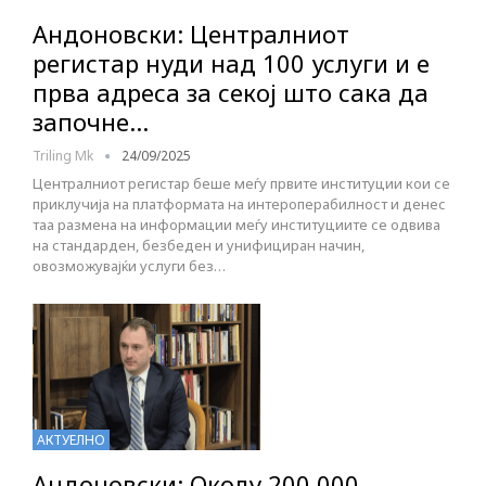
Андоновски: Централниот
регистар нуди над 100 услуги и е
прва адреса за секој што сака да
започне…
Triling Mk
24/09/2025
Централниот регистар беше меѓу првите институции кои се
приклучија на платформата на интероперабилност и денес
таа размена на информации меѓу институциите се одвива
на стандарден, безбеден и унифициран начин,
овозможувајќи услуги без…
АКТУЕЛНО
Андоновски: Околу 200 000