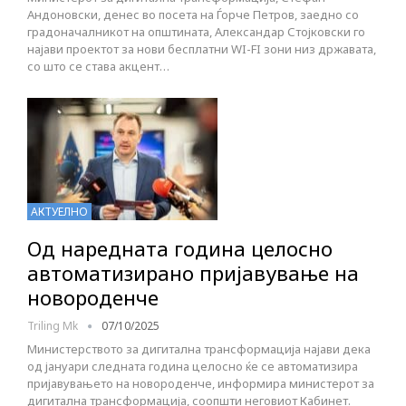
Андоновски, денес во посета на Ѓорче Петров, заедно со
градоначалникот на општината, Александар Стојковски го
најави проектот за нови бесплатни WI-FI зони низ државата,
со што се става акцент…
АКТУЕЛНО
Од наредната година целосно
автоматизирано пријавување на
новороденче
Triling Mk
07/10/2025
Министерството за дигитална трансформација најави дека
од јануари следната година целосно ќе се автоматизира
пријавувањето на новороденче, информира министерот за
дигитална трансформација, соопшти неговиот Кабинет.