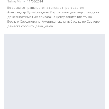
Triling Mk
11/06/2024
Во врска со прашањето на српскиот претседател
Александар Вучиќ, каде во Дејтонскиот договор стои дека
државниот имот им припаѓа на централните власти во
Босна и Херцеговина, Американската амбасада во Сараево
денеска соопшти дека „нема…