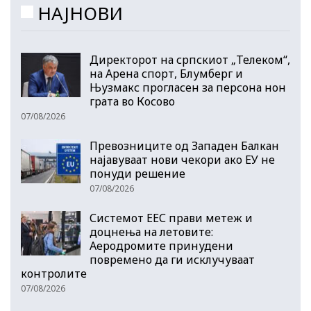
НАЈНОВИ
Директорот на српскиот „Телеком“,
на Арена спорт, Блумберг и
Њузмакс прогласен за персона нон
грата во Косово
07/08/2026
Превозниците од Западен Балкан
најавуваат нови чекори ако ЕУ не
понуди решение
07/08/2026
Системот ЕЕС прави метеж и
доцнења на летовите:
Аеродромите принудени
повремено да ги исклучуваат
контролите
07/08/2026