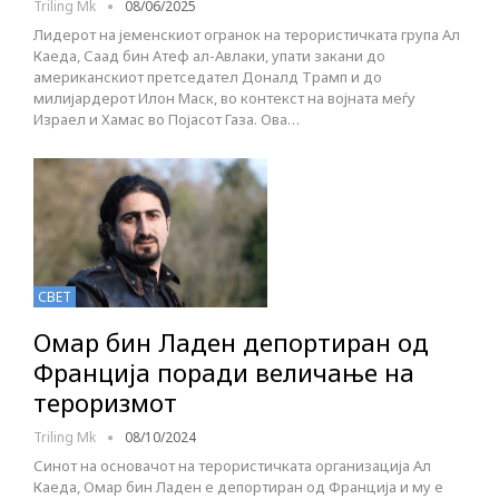
Triling Mk
08/06/2025
Лидерот на јеменскиот огранок на терористичката група Ал
Каеда, Саад бин Атеф ал-Авлаки, упати закани до
американскиот претседател Доналд Трамп и до
милијардерот Илон Маск, во контекст на војната меѓу
Израел и Хамас во Појасот Газа. Ова…
СВЕТ
Омар бин Ладен депортиран од
Франција поради величање на
тероризмот
Triling Mk
08/10/2024
Синот на основачот на терористичката организација Ал
Каеда, Омар бин Ладен е депортиран од Франција и му е