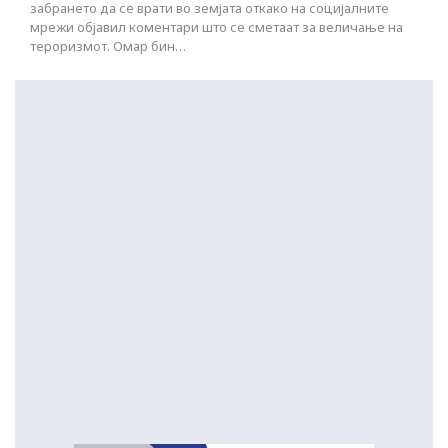
забрането да се врати во земјата откако на социјалните
мрежи објавил коментари што се сметаат за величање на
тероризмот. Омар бин…