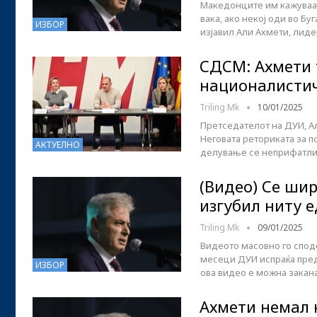
Македонците им кажуваат 
вака, ако некој оди во Буг
ИЗБОР
изјавил Али Ахмети, лид
СДСМ: Ахмети 
националисти
Triling Mk
10/01/2025
Претседателот на ДУИ, А
Неговата реториката за п
АКТУЕЛНО
делување се неприфатлив
(Видео) Се шир
изгубил ниту е
Triling Mk
09/01/2025
Видеото масовно го спод
месеци ДУИ испраќа пред
ИЗБОР
ова видео е можна закана
Ахмети немал к