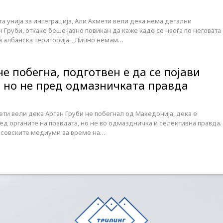
 унија за интеграција, Али Ахмети вели дека нема детални
Груби, откако беше јавно повикан да каже каде се наоѓа по неговата
на албанска територија. „Лично немам…
не побегна, подготвен е да се појави
, но не пред одмазничката правда
ти вели дека Артан Груби не побегнал од Македонија, дека е
ред органите на правдата, но не во одмаздничка и селективна правда.
косовските медиуми за време на…