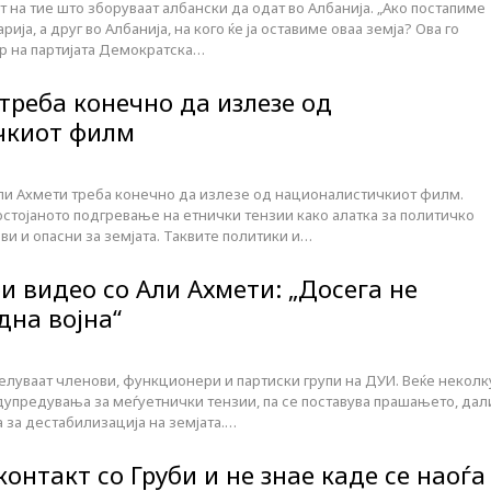
на тие што зборуваат албански да одат во Албанија. „Ако постапиме
арија, а друг во Албанија, на кого ќе ја оставиме оваа земја? Ова го
ер на партијата Демократска…
треба конечно да излезе од
чкиот филм
ли Ахмети треба конечно да излезе од националистичкиот филм.
остојаното подгревање на етнички тензии како алатка за политичко
и и опасни за земјата. Таквите политики и…
и видео со Али Ахмети: „Досега не
дна војна“
елуваат членови, функционери и партиски групи на ДУИ. Веќе неколк
упредувања за меѓуетнички тензии, па се поставува прашањето, дал
 за дестабилизација на земјата.…
онтакт со Груби и не знае каде се наоѓа