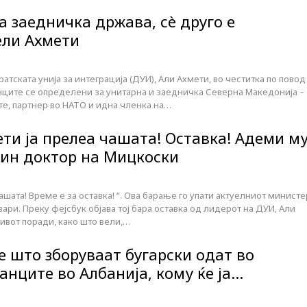
а заедничка држава, сè друго е
ели Ахмети
тската унија за интеграција (ДУИ), Али Ахмети, во честитка по повод
ците се определени за унитарна и заедничка Северна Македонија –
те, партнер во НАТО и идна членка на…
ти ја прелеа чашата! Оставка! Адеми м
спин доктор на Мицкоски
ашата! Време е за оставка! “. Ова барање го упати актуелниот министе
вари. Преку фејсбук објава тој бара оставка од лидерот на ДУИ, Али
ивот поради, како што вели,…
е што зборуваат бугарски одат во
банците во Албанија, кому ќе ја…