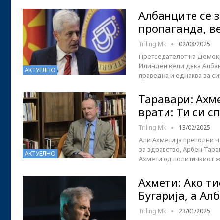
Албанците се з
пропаганда, в
Triling Mk
02/08/2025
Претседателот на Демокра
Илинден вели дека Албан
АКТУЕЛНО
праведна и еднаква за си
Таравари: Ахме
врати: Ти си 
Triling Mk
13/02/2025
Али Ахмети ја преполни ч
за здравство, Арбен Тара
АКТУЕЛНО
Ахмети од политичкиот ж
Ахмети: Ако ти
Бугарија, а Ал
Triling Mk
23/01/2025