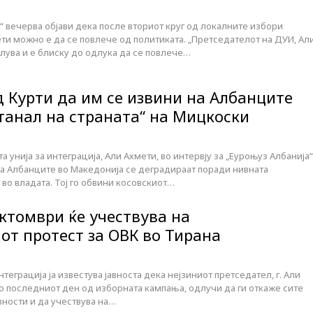
 вечерва објави дека после вториот круг од локалните избори
ти можно е да се повлече од политиката. „Претседателот на ДУИ, Ал
лува и е блиску до одлука да се повлече…
д Курти да им се извини на Албанците
станал на страната“ на Мицкоски
 унија за интеграција, Али Ахмети, во интервју за „Еуроњуз Албанија“
на Албанците во Македонија се деградираат поради нивната
во владата. Тој го обвини косовскиот…
ктомври ќе учествува на
т протест за ОВК во Тирана
теграција ја известува јавноста дека нејзиниот претседател, г. Али
во последниот ден од изборната кампања, одлучи да ги откаже сите
вности и да учествува на…