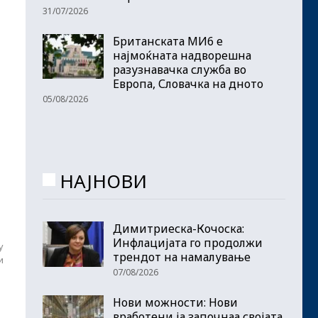
31/07/2026
Британската МИ6 е
најмоќната надворешна
разузнавачка служба во
Европа, Словачка на дното
05/08/2026
НАЈНОВИ
Димитриеска-Кочоска:
Инфлацијата го продолжи
у
трендот на намалување
и
07/08/2026
Нови можности: Нови
вработени ја започнаа својата