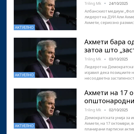
Triling Mk
24/10/2025
Албанскиот медиум „Фол“
лидерот на ДУИ Али Ахме
Ахмети, сериозно размис
АКТУЕЛНО
Ахмети бара о
затоа што „за
Triling Mk
03/10/2025
Лидерот на Демократската
изјавил дека позициите 
АКТУЕЛНО
несоодветна застапеност 
Ахмети на 17 о
општонароднио
Triling Mk
02/10/2025
Демократската унија за ин
Ахмети, на 17 октомври, 
АКТУЕЛНО
планирани партиски акти