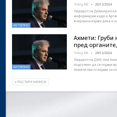
Triling Mk
30/12/2024
Лидерот на Демократската
информации каде e Артан 
вчерашна изјава дека е 
АКТУЕЛНО
Ахмети: Груби 
пред органите
Triling Mk
29/12/2024
Лидерот на ДУИ, Али Ахме
подготвен да се појави п
АКТУЕЛНО
Ахмети ова го изјави за 
ПОСТАРИ НАПИСИ