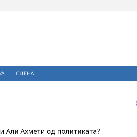
УА
СЦЕНА
ли Али Ахмети од политиката?