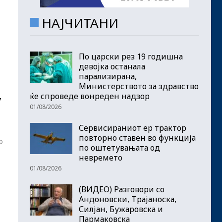
НАЈЧИТАНИ
По царски рез 19 годишна
девојка останала
парализирана,
Министерството за здравство
ќе спроведе вонреден надзор
у
01/08/2026
Сервисираниот ер трактор
повторно ставен во функција
р
по оштетувањата од
невремето
01/08/2026
(ВИДЕО) Разговори со
Андоновски, Трајаноска,
Силјан, Бужаровска и
Пармаковска