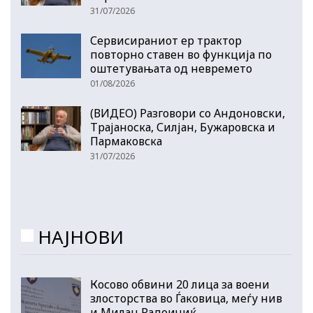
31/07/2026
Сервисираниот ер трактор
повторно ставен во функција по
оштетувањата од невремето
01/08/2026
(ВИДЕО) Разговори со Андоновски,
Трајаноска, Силјан, Бужаровска и
Пармаковска
31/07/2026
НАЈНОВИ
Косово обвини 20 лица за воени
злосторства во Ѓаковица, меѓу нив
и Милан Радоичиќ