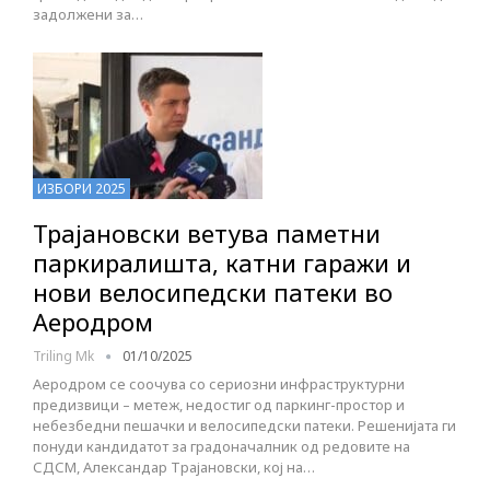
задолжени за…
ИЗБОРИ 2025
Трајановски ветува паметни
паркиралишта, катни гаражи и
нови велосипедски патеки во
Аеродром
Triling Mk
01/10/2025
Аеродром се соочува со сериозни инфраструктурни
предизвици – метеж, недостиг од паркинг-простор и
небезбедни пешачки и велосипедски патеки. Решенијата ги
понуди кандидатот за градоначалник од редовите на
СДСМ, Александар Трајановски, кој на…