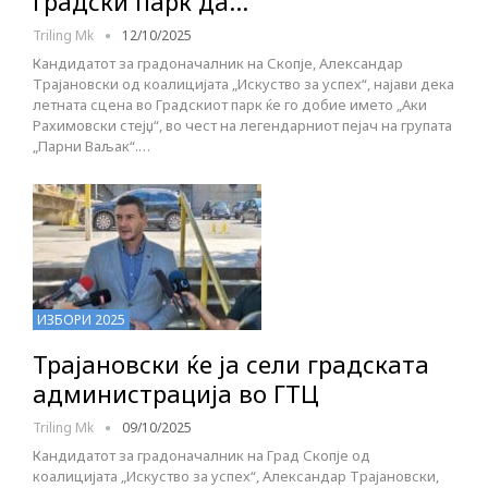
Градски парк да…
Triling Mk
12/10/2025
Кандидатот за градоначалник на Скопје, Александар
Трајановски од коалицијата „Искуство за успех“, најави дека
летната сцена во Градскиот парк ќе го добие името „Аки
Рахимовски стејџ“, во чест на легендарниот пејач на групата
„Парни Ваљак“.…
ИЗБОРИ 2025
Трајановски ќе ја сели градската
администрација во ГТЦ
Triling Mk
09/10/2025
Кандидатот за градоначалник на Град Скопје од
коалицијата „Искуство за успех“, Александар Трајановски,