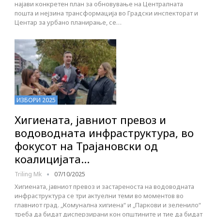
најави конкретен план за обновување на Централната
пошта и нејзина трансформација во Градски инспекторат и
Центар за урбано планирање, се…
ИЗБОРИ 2025
Хигиената, јавниот превоз и
водоводната инфраструктура, во
фокусот на Трајановски од
коалицијата…
Triling Mk
07/10/2025
Хигиената, јавниот превоз и застареноста на водоводната
инфраструктура се три актуелни теми во моментов во
главниот град. „Комунална хигиена“ и „Паркови и зеленило“
треба да бидат дисперзирани кон општините и тие да бидат