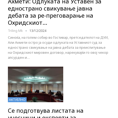
Ахмети: Одлуката на Уставен за
еднострано свикување јавна
дебата за ре-преговарање на
Охридскиот…
Triling Mk
13/12/2024
Синоќа, на голем собир во Гостивар, претседателот на ДУИ,
Али Ахмети остро ја осуди одлуката на Уставниот суд за
еднострано свикување на јавна дебата за преиспитување
на Охридскиот мировен договор, нарекувајќи го овој чекор
апсурден и…
АКТУЕЛНО
Се подготвува листата на
учесници и експерти за