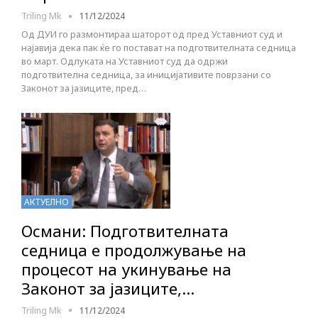
Triling Mk
11/12/2024
Од ДУИ го размонтираа шаторот од пред Уставниот суд и
најавија дека пак ќе го постават на подготвителната седница
во март. Одлуката на Уставниот суд да одржи
подготвителна седница, за иницијативите поврзани со
Законот за јазиците, пред…
АКТУЕЛНО
Османи: Подготвителната
седница е продолжување на
процесот на укинување на
Законот за јазиците,…
Triling Mk
11/12/2024