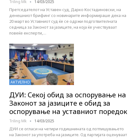
Triling Mk
14/03/2025
Претседателот на Уставен суд, Дарко Костадиновски, на
денешниот брифинг со новинарите информираше дека на
20 март во Уставниот суд ќе се одржи подготвителната
седница за Законот за јазиците, на која ќе учествуваат
повеќе експерти,…
АКТУЕЛНО
ДУИ: Секој обид за оспорување на
Законот за јазиците е обид за
оспорување на уставниот поредок
Triling Mk
14/03/2025
ДУИ се огласи на четири годишнината од потпишувањето
на Законот за употреба на јазиците. Од партијата оценуваат