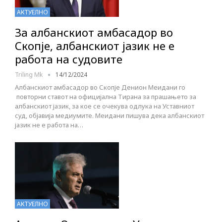
АКТУЕЛНО
За албанскиот амбасадор во
Скопје, албанскиот јазик не е
работа на судовите
Triling Mk
14/12/2024
Албанскиот амбасадор во Скопје Денион Меидани го
повторни ставот на официјална Тирана за прашањето за
албанскиот јазик, за кое се очекува одлука на Уставниот
суд, објавија медиумите. Меидани пишува дека албанскиот
јазик не е работа на…
АКТУЕЛНО