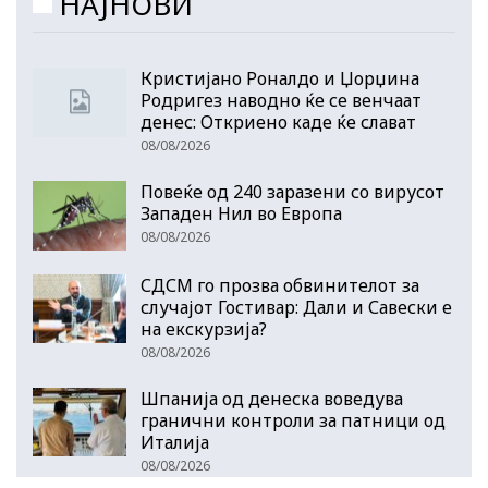
НАЈНОВИ
Кристијано Роналдо и Џорџина
Родригез наводно ќе се венчаат
денес: Откриено каде ќе слават
08/08/2026
Повеќе од 240 заразени со вирусот
Западен Нил во Европа
08/08/2026
СДСМ го прозва обвинителот за
случајот Гостивар: Дали и Савески е
на екскурзија?
08/08/2026
Шпанија од денеска воведува
гранични контроли за патници од
Италија
08/08/2026