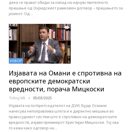
дека се прават обиди за напад на најчувствителното
прашање од Охридскиот рамковен договор – прашањето за
јазикот. Од…
ИЗБОР
Изјавата на Омани е спротивна на
европските демократски
вредности, порача Мицкоски
Triling Mk
05/03/2025
Изјавата на потпретседателот на ДУИ, Бујар Османи
нанесува непоправлива штета и е директно мешање во
правосудниот систем што е спротивно на демократските
вредности, изјави премиерот Христијан Мицкоски. Тој ова
го кажа како одговор на…