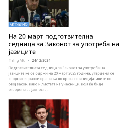
АКТУЕЛНО
На 20 март подготвителна
седница за Законот за употреба на
јазиците
Triling Mk
24/12/2024
Подготвителната седница за Законот за употреба на
јазиците ќе се одржи на 20 март 2025 година, утврдени се
спорните правни прашања во врска со иницијативите по
овој закон, како и листата на учесници, која ќе биде
отворена за јавноста,…