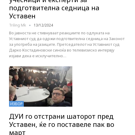
подготвителна седница на
Уставен
Triling Mk
13/12/2024
Во јавноста не стивнуваат реакциите по одлуката на
Уставниот суд да одржи подготвителна седница на Законот
за употреба на јазиците. Претседателот на Уставниот суд
Дарко Костадиновски синоќа во телевизиско интервју
изјави дека е исклучително…
ИЗБОР
ДУИ го отстрани шаторот пред
Уставен, ќе го поставеле пак во
март