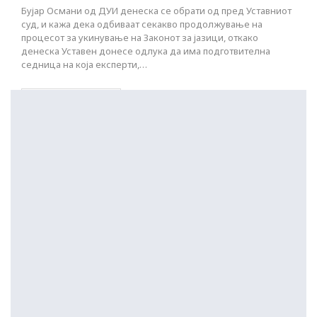
Бујар Османи од ДУИ денеска се обрати од пред Уставниот
суд, и кажа дека одбиваат секакво продолжување на
процесот за укинување на Законот за јазици, откако
денеска Уставен донесе одлука да има подготвителна
седница на која експерти,…
ПОСТАРИ НАПИСИ