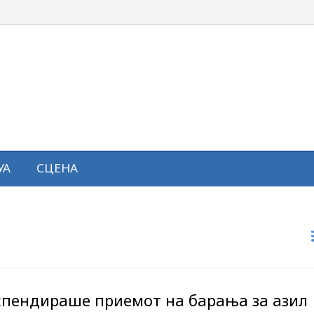
УА
СЦЕНА
успендираше приемот на барања за азил