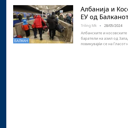
Албанија и Кос
ЕУ од Балкано
Triling Mk
28/05/2024
Албанските и косовските г
баратели на азил од Запа
БАЛКАН
повикувајќи се на Гласо