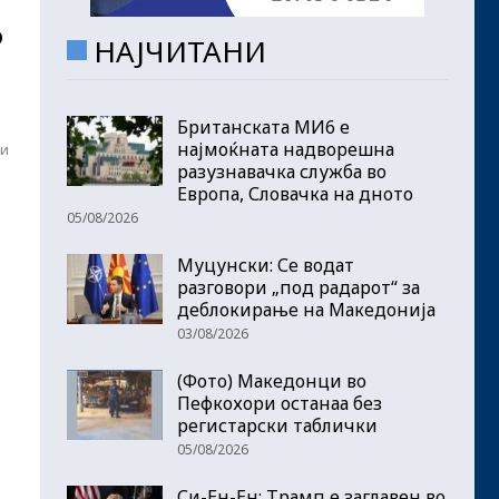
о
НАЈЧИТАНИ
Британската МИ6 е
најмоќната надворешна
ми
разузнавачка служба во
Европа, Словачка на дното
05/08/2026
Муцунски: Се водат
разговори „под радарот“ за
деблокирање на Македонија
03/08/2026
(Фото) Македонци во
Пефкохори останаа без
регистарски таблички
05/08/2026
Си-Ен-Ен: Трамп е заглавен во