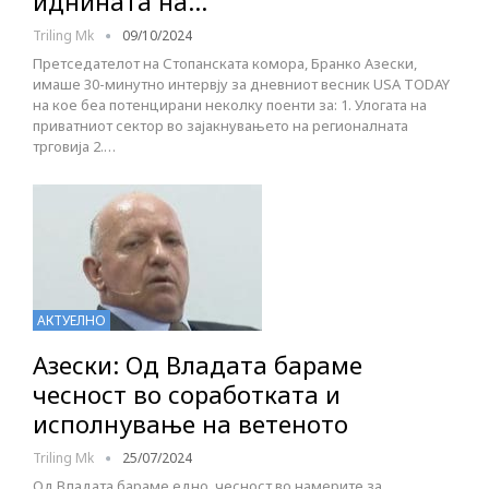
иднината на…
Triling Mk
09/10/2024
Претседателот на Стопанската комора, Бранко Азески,
имаше 30-минутно интервју за дневниот весник USA TODAY
на кое беа потенцирани неколку поенти за: 1. Улогата на
приватниот сектор во зајакнувањето на регионалната
трговија 2.…
АКТУЕЛНО
Азески: Од Владата бараме
чесност во соработката и
исполнување на ветеното
Triling Mk
25/07/2024
Од Владата бараме едно, чесност во намерите за