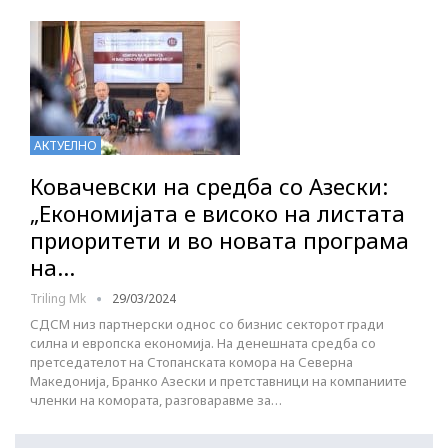
АКТУЕЛНО
Ковачевски на средба со Азески:
„Економијата е високо на листата
приоритети и во новата програма
на…
Triling Mk
29/03/2024
СДСМ низ партнерски однос со бизнис секторот гради
силна и европска економија. На денешната средба со
претседателот на Стопанската комора на Северна
Македонија, Бранко Азески и претставници на компаниите
членки на комората, разговаравме за…