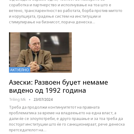
соработка и партнерство и исполнување на тоа што е
ветено, транспарентност во работата, борба против митото
и корупцијата, градење систем на институции и
стимулирање на бизнисот, порача денеска…
АКТУЕЛНО
Азески: Развоен буџет немаме
видено од 1992 година
Triling Mk
23/07/2024
Треба да продолжи континуитетот на правната
проблематика за време на владеењето на една власт, а
дали ќе се злоупотреби, е друго прашање и за тоа треба да
постојат институции што ќе го санкционираат, рече денеска
претседателот на…