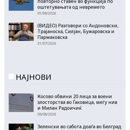
повторно ставен во функција по
оштетувањата од невремето
01/08/2026
(ВИДЕО) Разговори со Андоновски,
Трајаноска, Силјан, Бужаровска и
Пармаковска
31/07/2026
НАЈНОВИ
Косово обвини 20 лица за воени
злосторства во Ѓаковица, меѓу нив
и Милан Радоичиќ
06/08/2026
Зеленски во сабота доаѓа во Белград