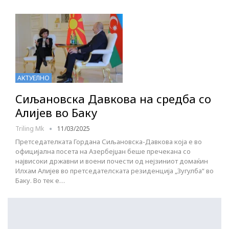
АКТУЕЛНО
Сиљановска Давкова на средба со
Алијев во Баку
Triling Mk
11/03/2025
Претседателката Гордана Сиљановска-Давкова која е во
официјална посета на Азербејџан беше пречекана со
највисоки државни и воени почести од нејзиниот домаќин
Илхам Алијев во претседателската резиденција „Зугулба“ во
Баку. Во тек е…