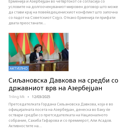
Ерменија и Азербејџан во четвртокот се согласија со
условите на долгоочекуваниот мировен договор што може
да стави крај на повеќедеценискиот конфликт што започна
со падот на Советскиот Сојуз. Откако Ерменија ги прифати
двата преостанати…
АКТУЕЛНО
Сиљановска Давкова на средби со
државниот врв на Азербејџан
Triling Mk
12/03/2025
Претседателката Гордана Сиљановска Давкова, која е во
официјалната посета на Азербејџан, денеска во Баку ќе
оствари средби со претседателката на Националното
собрание, Сахиба Гафарова и со премиерот, Али Асадов.
Активностите на…