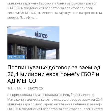
милиони евра меѓу Европската банка за обнова и развој
(ЕБОР) и македонскиот оператор за електропреносен
систем АД МЕПСО, наменети за зајакнување на преносната
мрежа. Параф на…
АКТУЕЛНО
Потпишување договор за заем од
26,4 милиони евра помеѓу ЕБОР и
АД МЕПСО
Triling Mk
23/07/2024
Во Кристалната сала на Владата на Република Северна
Македонија денеска ќе се потпише договор за заем од 26,4
милиони евра помеѓу Европската банка за обнова и развој -
ЕБОР и македонскиот оператор за електропреносен систем