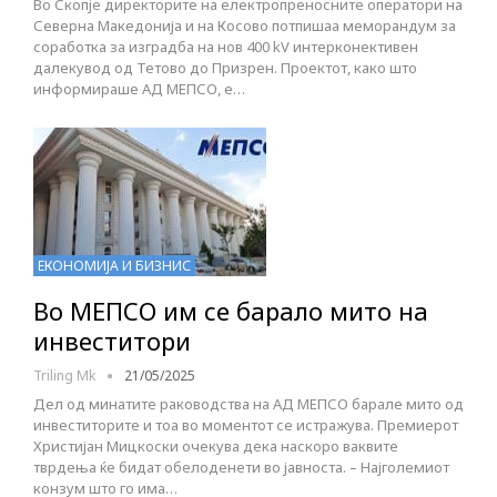
Во Скопје директорите на електропреносните оператори на
Северна Македонија и на Косово потпишаа меморандум за
соработка за изградба на нов 400 kV интерконективен
далекувод од Тетово до Призрен. Проектот, како што
информираше АД МЕПСО, е…
ЕКОНОМИЈА И БИЗНИС
Во МЕПСО им се барало мито на
инвеститори
Triling Mk
21/05/2025
Дел од минатите раководства на АД МЕПСО барале мито од
инвеститорите и тоа во моментот се истражува. Премиерот
Христијан Мицкоски очекува дека наскоро ваквите
тврдења ќе бидат обелоденети во јавноста. – Најголемиот
конзум што го има…