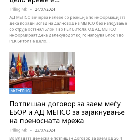
Triling Mk
24/07/2024
АД МЕПСО вечерва излезе со реакција по информацијата
дека поради испад на далновод на МЕПСО без напојување
со струја останал Блок 1 во РЕК Битола. Од АД МЕПСО
информираат дека далекуводот кој го напојува Блок 1 во
РЕК Битола е цело…
АКТУЕЛНО
Потпишан договор за заем меѓу
ЕБОР и АД МЕПСО за зајакнување
на преносната мрежа
Triling Mk
23/07/2024
Во Владата денеска е потпишан договор за заем од 26,4