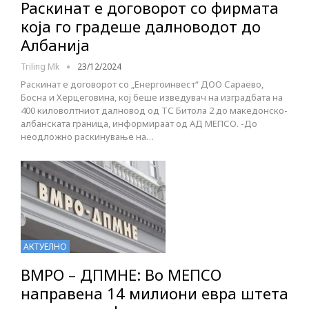
Раскинат е договорот со фирмата
која го градеше далноводот до
Албанија
Triling Mk
23/12/2024
Раскинат е договорот со „Енергоинвест“ ДОО Сараево,
Босна и Херцеговина, кој беше изведувач на изградбата на
400 киловолтниот далновод од ТС Битола 2 до македонско-
албанската граница, информираат од АД МЕПСО. -До
неодложно раскинување на…
АКТУЕЛНО
ВМРО – ДПМНЕ: Во МЕПСО
направена 14 милиони евра штета