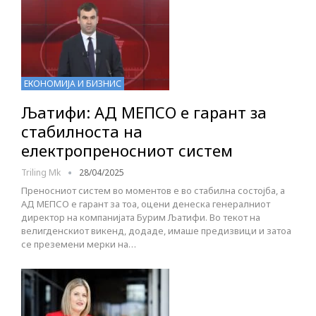
ЕКОНОМИЈА И БИЗНИС
Љатифи: АД МЕПСО е гарант за
стабилноста на
електропреносниот систем
Triling Mk
28/04/2025
Преносниот систем во моментов е во стабилна состојба, а
АД МЕПСО е гарант за тоа, оцени денеска генералниот
директор на компанијата Бурим Љатифи. Во текот на
велигденскиот викенд, додаде, имаше предизвици и затоа
се преземени мерки на…