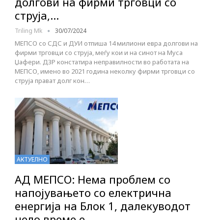
долгови на фирми трговци со
струја,…
Triling Mk
30/07/2024
МЕПСО со СДС и ДУИ отпиша 14 милиони евра долгови на
фирми трговци со струја, меѓу кои и на синот на Муса
Џафери. ДЗР констатира неправилности во работата на
МЕПСО, имено во 2021 година неколку фирми трговци со
струја прават долг кон…
АКТУЕЛНО
АД МЕПСО: Нема проблем со
напојувањето со електрична
енергија на Блок 1, далекуводот
цело време е…