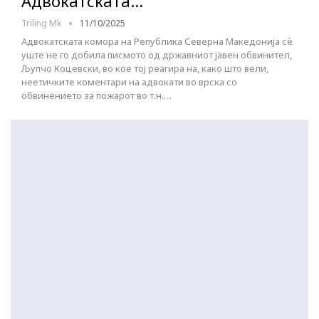
Адвокатската…
Triling Mk
11/10/2025
Адвокатската комора на Република Северна Македонија сè
уште не го добила писмото од државниот јавен обвинител,
Љупчо Коцевски, во кое тој реагира на, како што вели,
неетичките коментари на адвокати во врска со
обвинението за пожарот во т.н.…