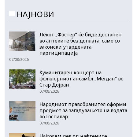
НАЈНОВИ
Лекот „Фостер“ ќе биде достапен
во аптеките без доплата, само со
законски утврдената
партиципација
07/08/2026
Хуманитарен концерт на
фолклорниот ансамбл „Мегдан” во
Стар Дојран
07/08/2026
Народниот правобранител оформи
предмет за загадувањето на водата
во Гостивар
07/08/2026
Најголем дел од нафтените