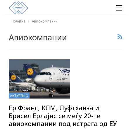
Почетна
Авиокомпании
Авиокомпании
АКТУЕЛНО
Ер Франс, КЛМ, Луфтханза и
Брисел Ерлајнс се меѓу 20-те
авиокомпании под истрага од ЕУ