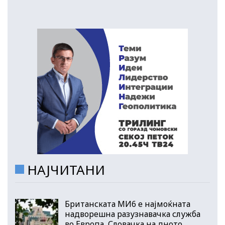
НАЈЧИТАНИ
Британската МИ6 е најмоќната
надворешна разузнавачка служба
во Европа, Словачка на дното