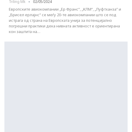
Triling Mk
02/05/2024
Европските авиокомпании „Ер Франс“, „КЛМ“, „Луфтханза“ и
„Брисел ерлајнс“ се меѓу 20-те авиокомпании што се под
истрага од страна на Европската унија за потенцијално
погрешни практики дека нивната активност е ориентирана
кон заштита на…