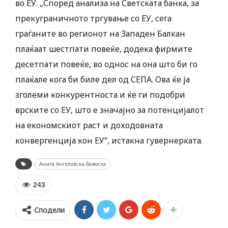
во ЕУ. „Според анализа на Светската банка, за
прекуграничното тргување со ЕУ, сега
граѓаните во регионот на Западен Балкан
плаќаат шестпати повеќе, додека фирмите
десетпати повеќе, во однос на она што би го
плаќале кога би биле дел од СЕПА. Ова ќе ја
зголеми конкурентноста и ќе ги подобри
врските со ЕУ, што е значајно за потенцијалот
на економскиот раст и доходовната
конвергенција кон ЕУ“, истакна гувернерката.
Анита Ангеловска-Бежоска
243
Сподели