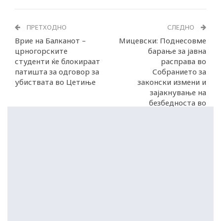
ПРЕТХОДНО
СЛЕДНО
Врие на Балканот –
Мицевски: Поднесовме
црногорските
барање за јавна
студенти ќе блокираат
расправа во
патишта за одговор за
Собранието за
убиствата во Цетиње
законски измени и
зајакнување на
безбедноста во
сообраќајот