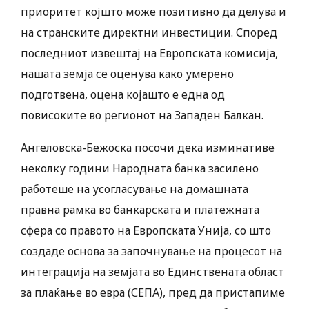
приоритет којшто може позитивно да делува и
на странските директни инвестиции. Според
последниот извештај на Европската комисија,
нашата земја се оценува како умерено
подготвена, оцена којашто е една од
повисоките во регионот на Западен Балкан.
Ангеловска-Бежоска посочи дека изминативе
неколку години Народната банка засилено
работеше на усогласување на домашната
правна рамка во банкарската и платежната
сфера со правото на Европската Унија, со што
создаде основа за започнување на процесот на
интеграција на земјата во Единствената област
за плаќање во евра (СЕПА), пред да пристапиме