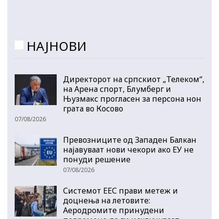
НАЈНОВИ
Директорот на српскиот „Телеком“,
на Арена спорт, Блумберг и
Њузмакс прогласен за персона нон
грата во Косово
07/08/2026
Превозниците од Западен Балкан
најавуваат нови чекори ако ЕУ не
понуди решение
07/08/2026
Системот ЕЕС прави метеж и
доцнења на летовите:
Аеродромите принудени