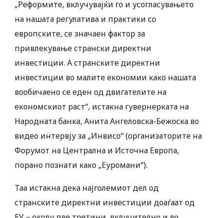
„Реформите, вклучувајќи го и усогласувањето
на нашата регулатива и практики со
европските, се значаен фактор за
привлекување странски директни
инвестиции. А странските директни
инвестиции во малите економии како нашата
вообичаено се еден од двигателите на
економскиот раст“, истакна гувернерката на
Народната банка, Анита Ангеловска-Бежоска во
видео интервју за „Инвисо“ (организаторите на
Форумот на Централна и Источна Европа,
порано познати како „Еуромани“).
Таа истакна дека најголемиот дел од
странските директни инвестиции доаѓаат од
ЕУ − околу две третини, вклучително и во