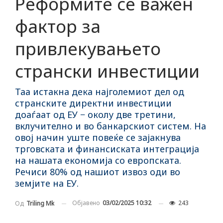
Реформите се важен
фактор за
привлекувањето
странски инвестиции
Таа истакна дека најголемиот дел од
странските директни инвестиции
доаѓаат од ЕУ − околу две третини,
вклучително и во банкарскиот систем. На
овој начин уште повеќе се зајакнува
трговската и финансиската интеграција
на нашата економија со европската.
Речиси 80% од нашиот извоз оди во
земјите на ЕУ.
Објавено
03/02/2025 10:32
243
Од
Triling Mk