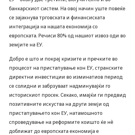
банкарскиот систем. На овој начин уште повеќе
се зајакнува трговската и финансиската
интеграција на нашата економија со
европската. Речиси 80% од нашиот извоз оди во
земјите на ЕУ.
Добро е што и покрај кризите и пречките во
процесот на пристапување кон ЕУ, странските
директни инвестиции во изминатиов период
се солидни и забрзуваат надминувајќи го
историскиот просек. Секако, имајќи ги предвид
позитивните искуства на други земји од
пристапувањето кон ЕУ, натамошното
спроведување на реформите коишто ќе нѐ
доближат до европската економија е