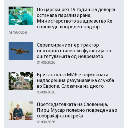
По царски рез 19 годишна девојка
останала парализирана,
Министерството за здравство ќе
спроведе вонреден надзор
01/08/2026
Сервисираниот ер трактор
повторно ставен во функција по
оштетувањата од невремето
01/08/2026
Британската МИ6 е најмоќната
надворешна разузнавачка служба
во Европа, Словачка на дното
05/08/2026
Претседателката на Словенија,
Пирц Мусар полесно повредена во
сообраќајна несреќа
01/08/2026