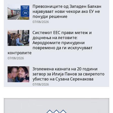
Превозниците од Западен Балкан
најавуваат нови чекори ако ЕУ не
понуди решение
07/08/2026
Системот ЕЕС прави метеж и
доцнења на летовите:
Аеродромите принудени
повремено да ги исклучуваат
контролите
07/08/2026
Зголемена казната на 20 години
затвор за Илија Панов за свирепото
убиство на Сузана Серенакова
07/08/2026