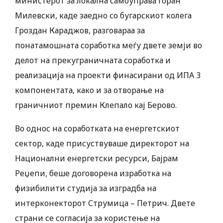
министерот за локална самоуправа Горан
Милевски, каде заедно со бугарскиот колега
Гроздан Караджов, разговараа за
понатамошната соработка меѓу двете земји во
делот на прекуграничната соработка и
реализација на проекти финасирани од ИПА 3
компонентата, како и за отворање на
граничниот премин Клепало кај Берово.
Во однос на соработката на енергетскиот
сектор, каде присуствуваше директорот на
Национални енергетски ресурси, Бајрам
Реџепи, беше договорена изработка на
физибилити студија за изградба на
интерконекторот Струмица – Петрич. Двете
страни се согласија за користење на