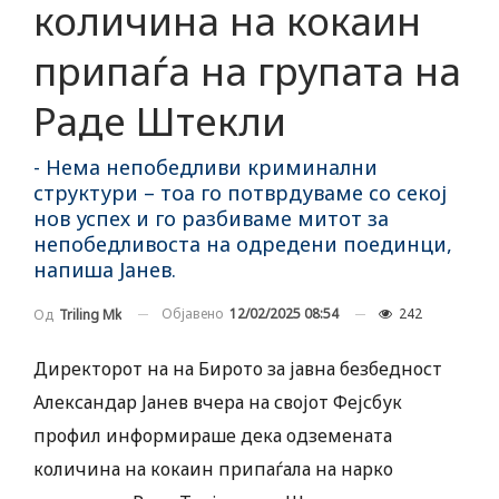
количина на кокаин
припаѓа на групата на
Раде Штекли
- Нема непобедливи криминални
структури – тоа го потврдуваме со секој
нов успех и го разбиваме митот за
непобедливоста на одредени поединци,
напиша Јанев.
Објавено
12/02/2025 08:54
242
Од
Triling Mk
Директорот на на Бирото за јавна безбедност
Александар Јанев вчера на својот Фејсбук
профил информираше дека одземената
количина на кокаин припаѓала на нарко