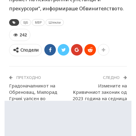
прекурсори“, информираше Обвинителството.
БЈБ
МВР
Штекли
242
Сподели
ПРЕТХОДНО
СЛЕДНО
Градоначалникот на
Измените на
Обреновац, Милорад
Кривичниот законик од
Грчиќ уапсен во
2023 година на седница
полициска акција
на Уставен суд