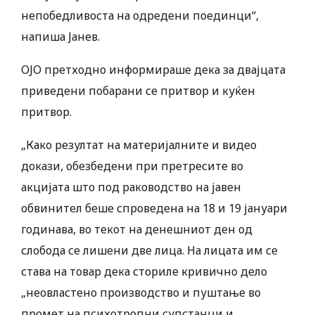
непобедливоста на одредени поединци“,
напиша Јанев.
ОЈО претходно информираше дека за двајцата
приведени побарани се притвор и куќен
притвор.
„Како резултат на материјалните и видео
докази, обезбедени при претресите во
акцијата што под раководство на јавен
обвинител беше спроведена на 18 и 19 јануари
годинава, во текот на денешниот ден од
слобода се лишени две лица. На лицата им се
става на товар дека сториле кривично дело
„неовластено производство и пуштање во
промет на психотропни супстанци и