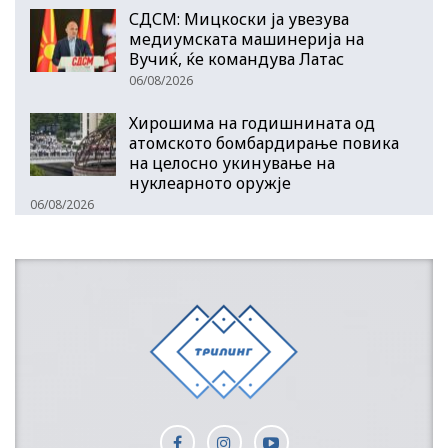
СДСМ: Мицкоски ја увезува
медиумската машинерија на
Вучиќ, ќе командува Латас
06/08/2026
Хирошима на годишнината од
атомското бомбардирање повика
на целосно укинување на
нуклеарното оружје
06/08/2026