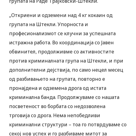
групата на Раде Трајковски-Штекли.
„Откриени и одземени над 4 кг кокаин од
групата на Штекли. Упорноста и
професионализмот се клучни за успешната
истражна работа. Во координација со Јавен
обвинител, продолживме со активностите
против криминалната група на Штекли, и при
дополнителни дејствија, по само нецел месец
од разбивањето на групата, повторно е
пронајдена и одземена дрога од истата
криминална банда. Продолжуваме со нашата
посветеност во борбата со недозволена
трговија со дрога. Нема непобедливи
криминални структури – тоа го потврдуваме со
секој нов успех и го разбиваме митот за