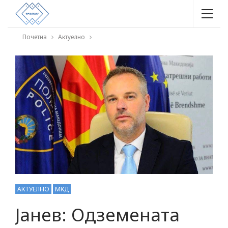
Почетна
Актуелно
АКТУЕЛНО
МКД
Јанев: Одземената