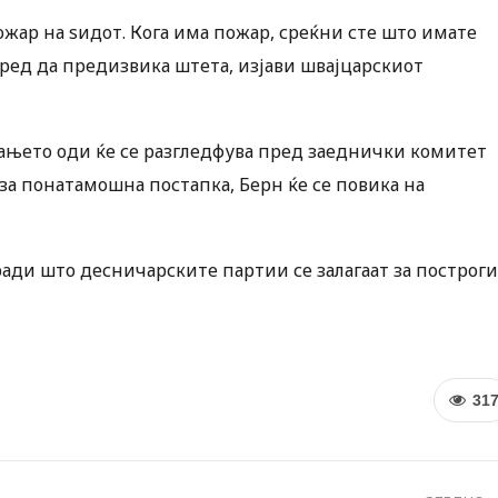
пожар на ѕидот. Кога има пожар, среќни сте што имате
 пред да предизвика штета, изјави швајцарскиот
шањето оди ќе се разгледфува пред заеднички комитет
 за понатамошна постапка, Берн ќе се повика на
ради што десничарските партии се залагаат за построги
31