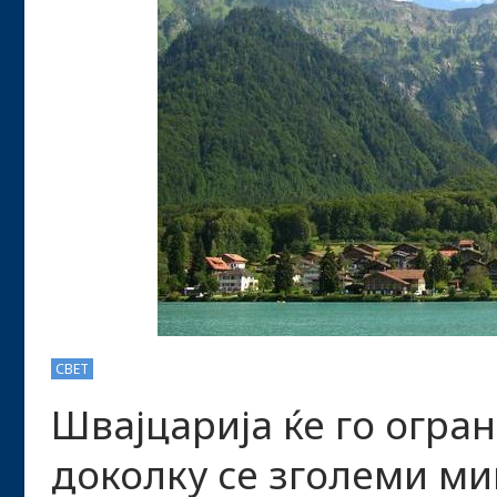
СВЕТ
Швајцарија ќе го огра
доколку се зголеми ми