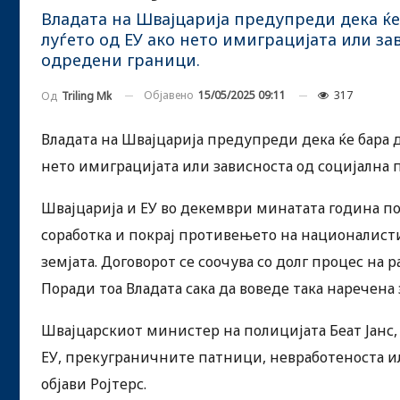
Владата на Швајцарија предупреди дека ќе
луѓето од ЕУ ако нето имиграцијата или з
одредени граници.
Објавено
15/05/2025 09:11
317
Од
Triling Mk
Владата на Швајцарија предупреди дека ќе бара 
нето имиграцијата или зависноста од социјалн
Швајцарија и ЕУ во декември минатата година п
соработка и покрај противењето на националистит
земјата. Договорот се соочува со долг процес на
Поради тоа Владата сака да воведе така наречена
Швајцарскиот министер на полицијата Беат Јанс, 
ЕУ, прекуграничните патници, невработеноста и
објави Ројтерс.