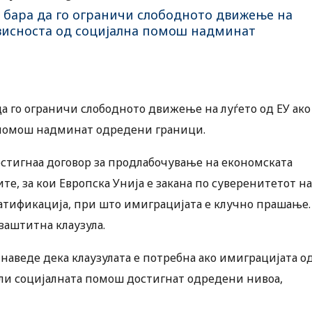
 бара да го ограничи слободното движење на
ависноста од социјална помош надминат
да го ограничи слободното движење на луѓето од ЕУ ако
а помош надминат одредени граници.
остигнаа договор за продлабочување на економската
е, за кои Европска Унија е закана по суверенитетот на
 ратификација, при што имиграцијата е клучно прашање.
 заштитна клаузула.
наведе дека клаузулата е потребна ако имиграцијата о
ли социјалната помош достигнат одредени нивоа,