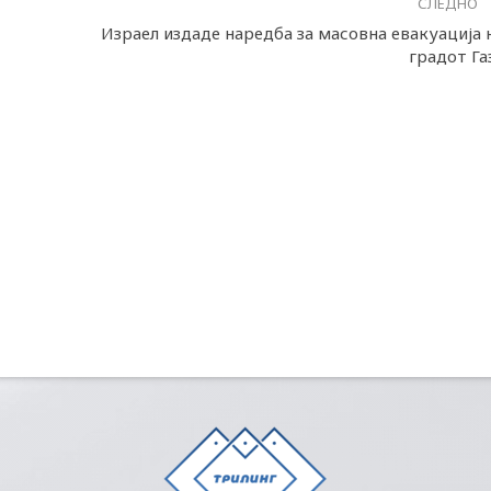
СЛЕДНО
Израел издаде наредба за масовна евакуација 
градот Га