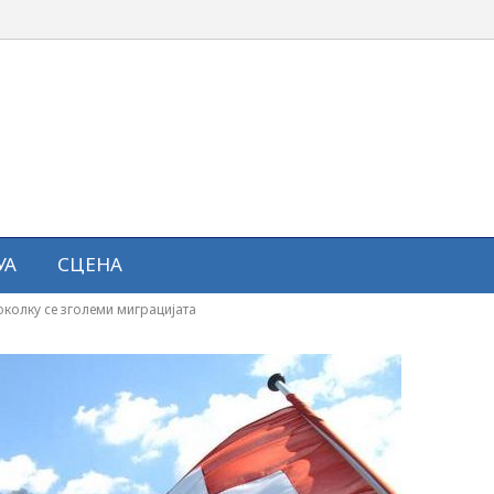
УА
СЦЕНА
околку се зголеми миграцијата