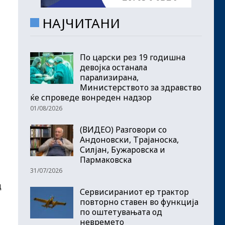
НАЈЧИТАНИ
По царски рез 19 годишна
девојка останала
парализирана,
Министерството за здравство
ќе спроведе вонреден надзор
01/08/2026
(ВИДЕО) Разговори со
Андоновски, Трајаноска,
Силјан, Бужаровска и
Пармаковска
31/07/2026
д
Сервисираниот ер трактор
повторно ставен во функција
по оштетувањата од
невремето