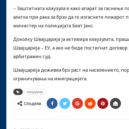
– Заштитната клаузула е како апарат за гаснење 
алатка при рака за брзо да го изгаснете пожарот
министер на полицијата Беат Јанс.
Доколку Швајцарија ја активира клаузулата, пра
Швајцарија – ЕУ, а ако не биде постигнат договор
арбитражен суд.
Швајцарија доживеа брз раст на населението, по
ограничувања на имиграцијата.
Швајцарија
Сподели