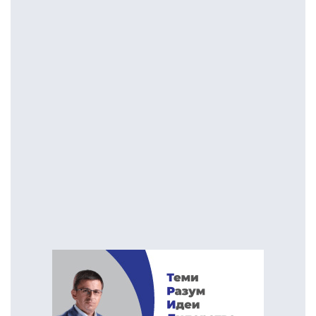
туторство и диктат“
достигна 137 лица