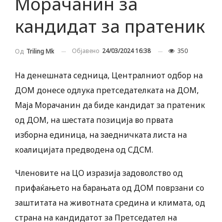
Морачанин за
кандидат за пратеник
Објавено
24/03/2024 16:38
350
Од
Triling Mk
На денешната седница, Централниот одбор на
ДОМ донесе одлука претседателката на ДОМ,
Маја Морачанин да биде кандидат за пратеник
од ДОМ, на шестата позиција во првата
изборна единица, на заедничката листа на
коалицијата предводена од СДСМ.
Членовите на ЦО изразија задоволство од
прифаќањето на барањата од ДОМ поврзани со
заштитата на животната средина и климата, од
страна на кандидатот за Претседател на