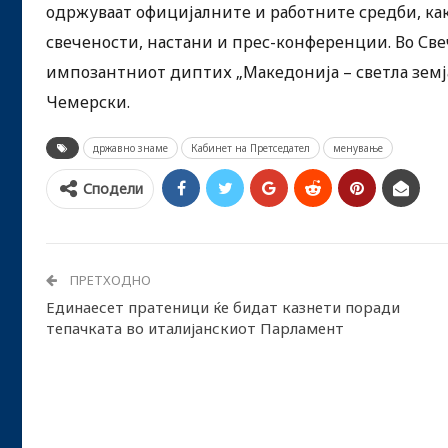
одржуваат официјалните и работните средби, как
свечености, настани и прес-конференции. Во Свеч
импозантниот диптих „Македонија – светла земја
Чемерски.
државно знаме
Кабинет на Претседател
менување
Сподели
ПРЕТХОДНО
Единаесет пратеници ќе бидат казнети поради
тепачката во италијанскиот Парламент