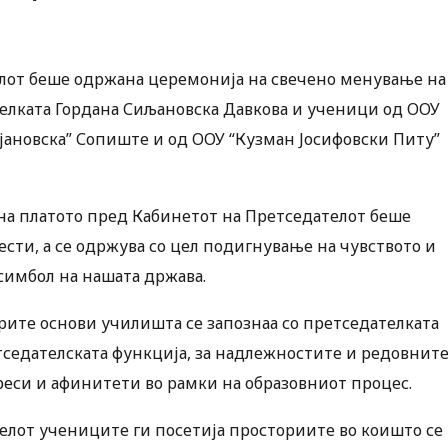
елот беше одржана церемонија на свечено менување на
телката Гордана Сиљановска Давкова и ученици од ООУ
ојановска” Сопиште и од ООУ “Кузман Јосифовски Питу”
на платото пред Кабинетот на Претседателот беше
сти, а се одржува со цел подигнување на чувството и
симбол на нашата држава.
рите основи училишта се запознаа со претседателката
етседателската функција, за надлежностите и редовнит
реси и афинитети во рамки на образовниот процес.
телот учениците ги посетија просториите во коишто се