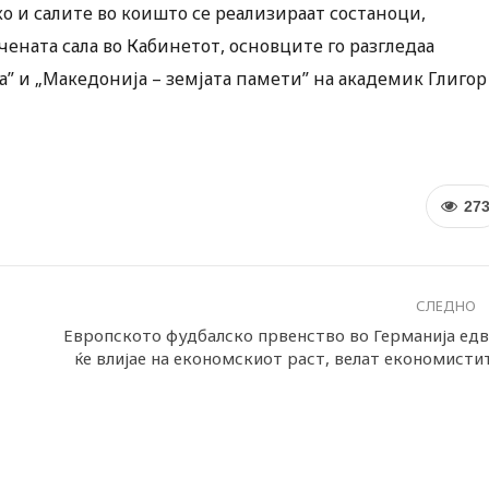
о и салите во коишто се реализираат состаноци,
ената сала во Кабинетот, основците го разгледаа
” и „Македонија – земјата памети” на академик Глигор
27
СЛЕДНО
Европското фудбалско првенство во Германија едв
ќе влијае на економскиот раст, велат економисти