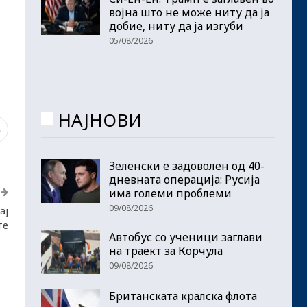
војна што не може ниту да ја
добие, ниту да ја изгуби
05/08/2026
НАЈНОВИ
3
Зеленски е задоволен од 40-
дневната операција: Русија
има големи проблеми
09/08/2026
ај
те
Автобус со ученици заглави
на траект за Корчула
09/08/2026
Британската кралска флота