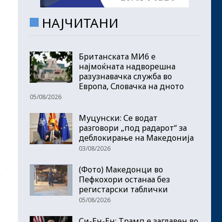
НАЈЧИТАНИ
Британската МИ6 е
најмоќната надворешна
разузнавачка служба во
Европа, Словачка на дното
05/08/2026
Муцунски: Се водат
разговори „под радарот“ за
деблокирање на Македонија
03/08/2026
(Фото) Македонци во
е
Пефкохори останаа без
регистарски таблички
05/08/2026
Си-Ен-Ен: Трамп е заглавен во