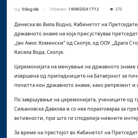
Објавено
14/06/2024 17:12
273
Од
Triling Mk
Денеска во Вила Водно, Кабинетот на Претседат
државното знаме на која присуствуваа претседа
„Јан Амос Коменски” од Скопје, од ООУ „Драга Ст
Кисела Вода, Скопје.
Церемонијата на менување на државното знаме 
извршена од припадниците на Баталјонот за поче
почитта кон државното знаме, како репрезент и 
По завршување на церемонијата, учениците од т
Сиљановска Давкова и со неа поразговараа за пр
активности, при што ги споделија нивните инте
За време на престојот во Кабинетот на Претседа