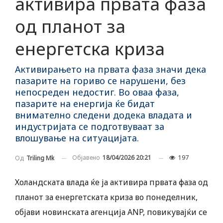
активира првата фаза
од планот за
енергетска криза
Активирањето на првата фаза значи дека
пазарите на гориво се нарушени, без
непосреден недостиг. Во оваа фаза,
пазарите на енергија ќе бидат
внимателно следени додека владата и
индустријата се подготвуваат за
влошување на ситуацијата.
Објавено
18/04/2026 20:21
197
Од
Triling Mk
Холандската влада ќе ја активира првата фаза од
планот за енергетската криза во понеделник,
објави новинската агенција ANP, повикувајќи се