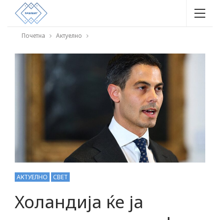
Почетна
Актуелно
АКТУЕЛНО
СВЕТ
Холандија ќе ја