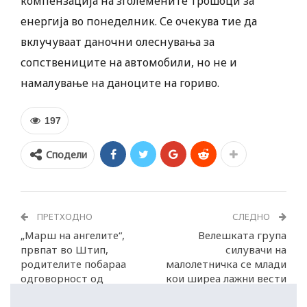
компензација на зголемените трошоци за
енергија во понеделник. Се очекува тие да
вклучуваат даночни олеснувања за
сопствениците на автомобили, но не и
намалување на даноците на гориво.
197
Сподели
ПРЕТХОДНО
СЛЕДНО
„Марш на ангелите“,
Велешката група
првпат во Штип,
силувачи на
родителите побараа
малолетничка се млади
одговорност од
кои ширеа лажни вести
полицијата и УЈП
за Трамп