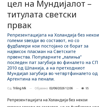
цел на Мундијалот –
титулата светски
првак
Репрезентацијата на Холандија без некои
големи ѕвезди во составот, но со
фудбалери кои постојано се борат за
највисок пласман на Светските
првенства. Популарните „лалиња“
последен пат загубија во финалето на СП
2010 од Шпанија, а на претходниот
Мундијал загубија во четвртфиналето од
Аргентина на пенали.
Објавено
02/06/2026 12:06
95
Од
Triling Mk
Репрезентацијата на Холандија без некои