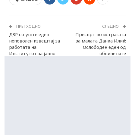
ПРЕТХОДНО
СЛЕДНО
ДЗР со уште еден
Пресврт во истрагата
неповолен извештај за
за малата Данка Илиќ:
работата на
Ослободен еден од
Институтот за јавно
обвинетите
здравје