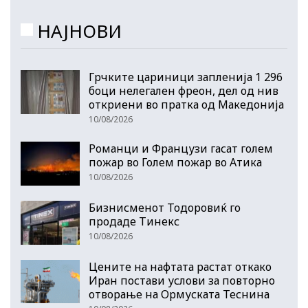
НАЈНОВИ
Грчките цариници запленија 1 296
боци нелегален фреон, дел од нив
откриени во пратка од Македонија
10/08/2026
Романци и Французи гасат голем
пожар во Голем пожар во Атика
10/08/2026
Бизнисменот Тодоровиќ го
продаде Тинекс
10/08/2026
Цените на нафтата растат откако
Иран постави услови за повторно
отворање на Ормуската Теснина