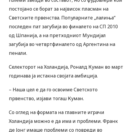
големи ѕвезди во составот, но со фудбалери кои
постојано се борат за највисок пласман на
Светските првенства. Популарните „лалиња“
последен пат загубија во финалето на СП 2010
од Шпанија, а на претходниот Мундијал
загубија во четвртфиналето од Аргентина на
пенали.
Селекторот на Холандија, Роналд Куман во март
годинава ја истакна својата амбиција.
– Наша цел е да го освоиме Светското
првенство, изјави тогаш Куман.
Со оглед на формата на главните играчи
Холандија можно е да има и проблеми. Франк
де Јонг имаше проблеми со повреди во