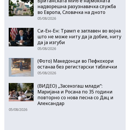
Британската МИ6 е најмоќната
надворешна разузнавачка служба
во Европа, Словачка на дното
05/08/2026
Си-Ен-Ен: Трамп е заглавен во војна
што не може ниту да ја добие, ниту
да ја изгуби
05/08/2026
(Фото) Македонци во Пефкохори
останаа без регистарски таблички
05/08/2026
(ВИДЕО) „Засекогаш млади“:
Маријана и Росана по 35 години
повторно со нова песна со Дац и
Александар
05/08/2026