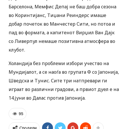
Барселона, Мемфис Депај не баш добра сезона
во Коринтијанс, Тиџани Реиндерс имаше
добар почеток во Манчестер Сити, но потоа и
пад во формата, а капитенот Вирџил Ван Дајк
со Ливерпул немаше позитивна атмосфера во
клубот.
Холандија без проблеми избори учество на
Мундијалот, а се наоѓа во групата Ф со Јапонија,
Шведска и Тунис. Сите три натпревари ги
играат во различни градови, а првиот дуел е на
14.јуни во Далас против Јапонија.
95
Сподели